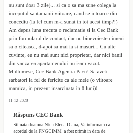
nu sunt doar 3 zile)... si ca o sa ma sune colega la
inceputul saptamanii viitoare, cand se intoarce din
concediu (la fel cum m-a sunat in tot acest timp?!)
Am depus luna trecuta o reclamatie si la Cec Bank
prin formularul de contact, dar nu binevoieste nimeni
sa o citeasca, d-apoi sa mai ia si masuri... Cu alte
cuvinte, eu nu mai sunt nici proprietar, dar nici banii
din vanzarea apartamenului nu i-am vazut.
Multumesc, Cec Bank Agentia Pacii! Sa aveti
sarbatori la fel de fericite ca ale mele (o viitoare
mamica, in prezent insarcinata in 8 luni)!
11-12-2020
Răspuns
CEC Bank
Stimata doamna Nicu Elena Diana, Va informam ca
acordul de la FNGCIMM, a fost primit in data de