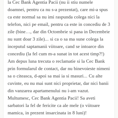
la Cec Bank Agentia Pacii (nu ii stiu numele
doamnei, pentru ca nu s-a prezentat), care mi-a spus
ca este normal sa nu imi raspunda colega nici la
telefon, nici pe email, pentru ca este in concediu de 3
zile (bine…, dar din Octombrie si pana in Decembrie
nu sunt doar 3 zile)... si ca o sa ma sune colega la
inceputul saptamanii viitoare, cand se intoarce din
concediu (la fel cum m-a sunat in tot acest timp?!)
Am depus luna trecuta o reclamatie si la Cec Bank
prin formularul de contact, dar nu binevoieste nimeni
sa o citeasca, d-apoi sa mai ia si masuri... Cu alte
cuvinte, eu nu mai sunt nici proprietar, dar nici banii
din vanzarea apartamenului nu i-am vazut.
Multumesc, Cec Bank Agentia Pacii! Sa aveti
sarbatori la fel de fericite ca ale mele (o viitoare
mamica, in prezent insarcinata in 8 luni)!