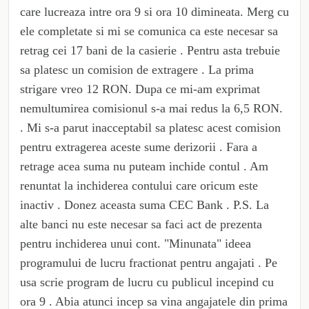
care lucreaza intre ora 9 si ora 10 dimineata. Merg cu
ele completate si mi se comunica ca este necesar sa
retrag cei 17 bani de la casierie . Pentru asta trebuie
sa platesc un comision de extragere . La prima
strigare vreo 12 RON. Dupa ce mi-am exprimat
nemultumirea comisionul s-a mai redus la 6,5 RON.
. Mi s-a parut inacceptabil sa platesc acest comision
pentru extragerea aceste sume derizorii . Fara a
retrage acea suma nu puteam inchide contul . Am
renuntat la inchiderea contului care oricum este
inactiv . Donez aceasta suma CEC Bank . P.S. La
alte banci nu este necesar sa faci act de prezenta
pentru inchiderea unui cont. "Minunata" ideea
programului de lucru fractionat pentru angajati . Pe
usa scrie program de lucru cu publicul incepind cu
ora 9 . Abia atunci incep sa vina angajatele din prima