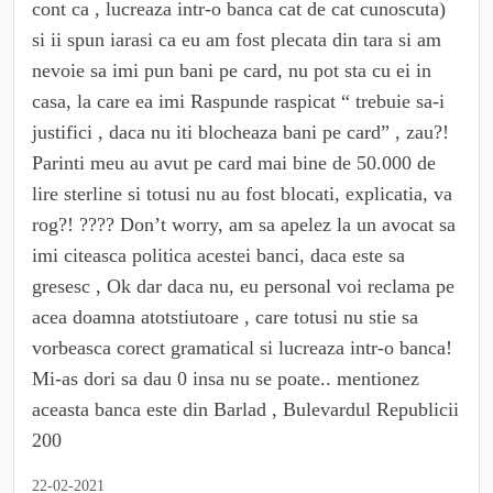
cont ca , lucreaza intr-o banca cat de cat cunoscuta)
si ii spun iarasi ca eu am fost plecata din tara si am
nevoie sa imi pun bani pe card, nu pot sta cu ei in
casa, la care ea imi Raspunde raspicat “ trebuie sa-i
justifici , daca nu iti blocheaza bani pe card” , zau?!
Parinti meu au avut pe card mai bine de 50.000 de
lire sterline si totusi nu au fost blocati, explicatia, va
rog?! ???? Don’t worry, am sa apelez la un avocat sa
imi citeasca politica acestei banci, daca este sa
gresesc , Ok dar daca nu, eu personal voi reclama pe
acea doamna atotstiutoare , care totusi nu stie sa
vorbeasca corect gramatical si lucreaza intr-o banca!
Mi-as dori sa dau 0 insa nu se poate.. mentionez
aceasta banca este din Barlad , Bulevardul Republicii
200
22-02-2021