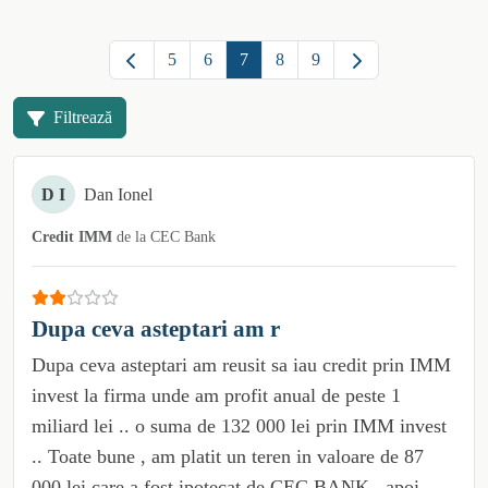
5
6
7
8
9
Filtrează
D I
Dan Ionel
Credit IMM
de la
CEC Bank
Dupa ceva asteptari am r
Dupa ceva asteptari am reusit sa iau credit prin IMM
invest la firma unde am profit anual de peste 1
miliard lei .. o suma de 132 000 lei prin IMM invest
.. Toate bune , am platit un teren in valoare de 87
000 lei care a fost ipotecat de CEC BANK , apoi