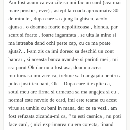
Am fost acum cateva zile sa imi fac un card (cea mai
mare prostie , ever) , astept la coada aproximativ 30
de minute , dupa care sa ajung la ghiseu, acolo
ajunsa , o doamna foarte nepoliticoasa , blonda, par
scurt si foarte , foarte ingamfata , se uita la mine si
ma intreaba dand ochi peste cap, cu ce ma poate
ajuta?... I-am zis ca imi doresc sa deschid un cont
bancar , si aceasta banca avand-o si parinti mei , mi
s-a parut Ok dar nu a fost asa, doamna acea
mofturoasa imi zice ca, trebuie sa fi angajata pentru a
putea justifica bani, Ok... Dupa care ii explic ca,
sotul meu are firma si urmeaza sa ma angajez si eu ,
normal este nevoie de card, imi este teama cu acest
virus sa umblu cu bani in mana, dar ce sa vezi.. am
fost refuzata zicandu-mi ca, “ tu esti casnica , nu poti
face card, ( nici exprimarea nu era corecta, tinand