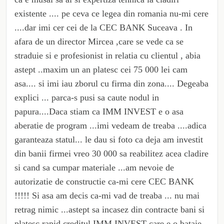
existente .... pe ceva ce legea din romania nu-mi cere
....dar imi cer cei de la CEC BANK Suceava . In
afara de un director Mircea ,care se vede ca se
straduie si e profesionist in relatia cu clientul , abia
astept ..maxim un an platesc cei 75 000 lei cam
asa.... si imi iau zborul cu firma din zona.... Degeaba
explici ... parca-s pusi sa caute nodul in
papura....Daca stiam ca IMM INVEST e o asa
aberatie de program ...imi vedeam de treaba ....adica
garanteaza statul... le dau si foto ca deja am investit
din banii firmei vreo 30 000 sa reabilitez acea cladire
si cand sa cumpar materiale ...am nevoie de
autorizatie de constructie ca-mi cere CEC BANK
!!!!! Si asa am decis ca-mi vad de treaba ... nu mai
retrag nimic ...astept sa incasez din contracte bani si
platesc rapid creditul IMM INVEST care e o bataie