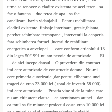
urma sa renovez o cladire existenta pe acel teren...sa
fac o fantana ...duc retea de apa ..sa fac
canalizare..bazin vidanjabil .. Pentru reabilitarea
cladirii existente..finisaje interioare, gresie,faianta,
parchet schimbare termopane , interventii la acoperis
fara schimbarea formei ,lucrari de reabilitare
energetica a anvelopei .... care conform articolului 13
din legea 50/1991 nu am nevoie de autorizatie ......Ei
....de aici incepe dansul... O prevedere din contract
imi cere autorizatie de constructie domne...Nu-mi
cere primaria autorizatie ,dar pentru eliberarea unei
trageri de vreo 23 000 lei ( total de investit 58 000)
imi cere autorizatie ....Prostia vine si de la mine care
nu am citit atent clauze ...ca atentionam atunci....dar
ca totul sa fie minunat proiectul costa vreo 10 000 lei
ca e musai sa ai si expertiza tehnica la cladiri