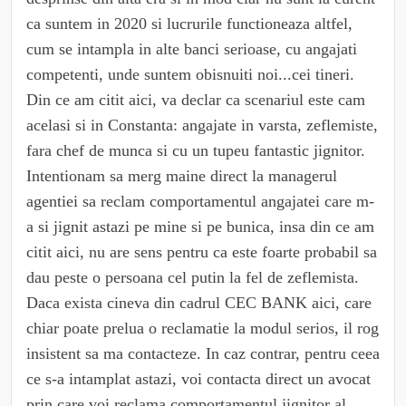
ca suntem in 2020 si lucrurile functioneaza altfel,
cum se intampla in alte banci serioase, cu angajati
competenti, unde suntem obisnuiti noi...cei tineri.
Din ce am citit aici, va declar ca scenariul este cam
acelasi si in Constanta: angajate in varsta, zeflemiste,
fara chef de munca si cu un tupeu fantastic jignitor.
Intentionam sa merg maine direct la managerul
agentiei sa reclam comportamentul angajatei care m-
a si jignit astazi pe mine si pe bunica, insa din ce am
citit aici, nu are sens pentru ca este foarte probabil sa
dau peste o persoana cel putin la fel de zeflemista.
Daca exista cineva din cadrul CEC BANK aici, care
chiar poate prelua o reclamatie la modul serios, il rog
insistent sa ma contacteze. In caz contrar, pentru ceea
ce s-a intamplat astazi, voi contacta direct un avocat
prin care voi reclama comportamentul jignitor al