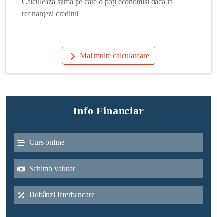
Calculează suma pe care o poți economisi dacă îți
refinanțezi creditul
Mai multe calculatoare
Info Financiar
Curs online
Schimb valutar
Dobânzi interbancare