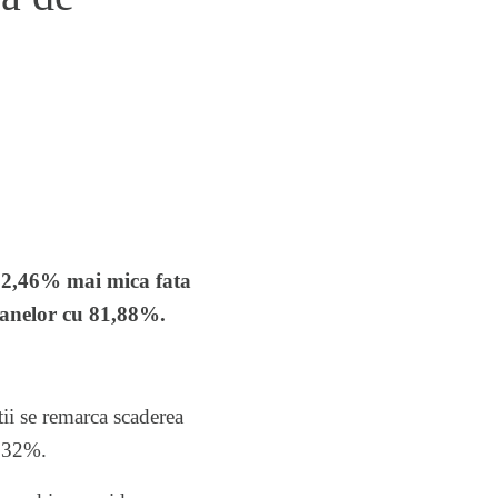
82,46% mai mica fata
ioanelor cu 81,88%.
tii se remarca scaderea
5,32%.