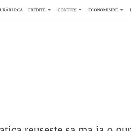
URĂRI RCA
CREDITE
CONTURI
ECONOMISIRE
tica reuseste sa ma ia o gu