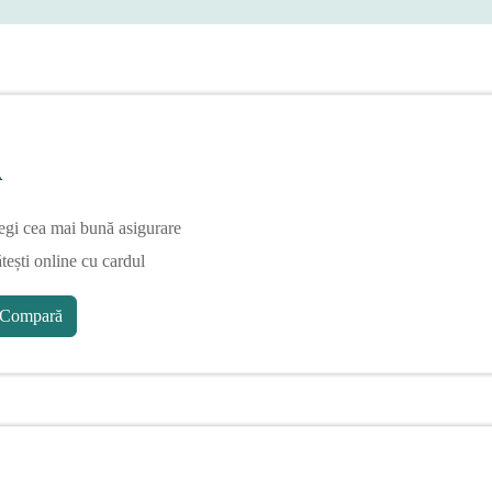
A
egi cea mai bună asigurare
tești online cu cardul
Compară