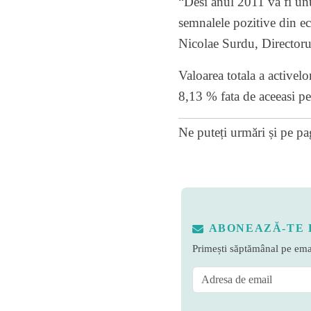
“Desi anul 2011 va fi un
semnalele pozitive din eco
Nicolae Surdu, Directoru
Valoarea totala a activelo
8,13 % fata de aceeasi p
Ne puteți urmări și pe
pa
ABONEAZĂ-TE 
Primești săptămânal pe emai