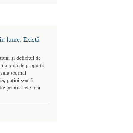
in lume. Există
uni și deficitul de
bilă bulă de proporții
 sunt tot mai
, puțini s-ar fi
ie printre cele mai