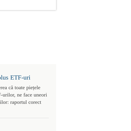
plus ETF-uri
rea că toate piețele
urilor, ne face uneori
lor: raportul corect