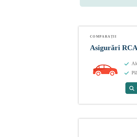
COMPARAȚII
Asigurări RC
Al
Plă