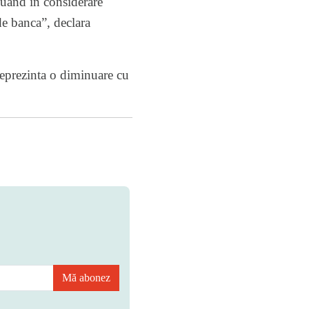
luand in considerare
de banca”, declara
 reprezinta o diminuare cu
Mă abonez