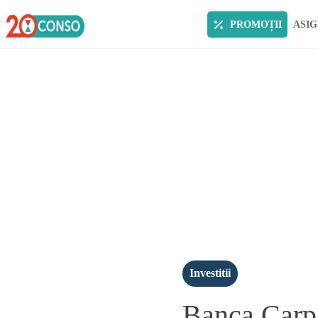
PROMOȚII
ASIG
Investitii
Banca Carpa