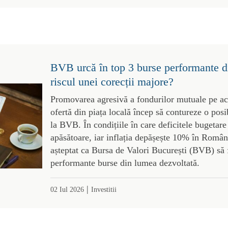
BVB urcă în top 3 burse performante d
riscul unei corecții majore?
Promovarea agresivă a fondurilor mutuale pe acți
ofertă din piața locală încep să contureze o posi
la BVB. În condițiile în care deficitele bugetare
apăsătoare, iar inflația depășește 10% în România
așteptat ca Bursa de Valori București (BVB) să f
performante burse din lumea dezvoltată.
|
02 Iul 2026
Investitii