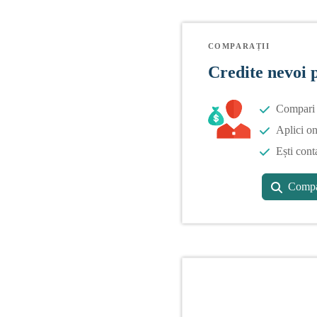
COMPARAȚII
Credite nevoi 
Compari o
Aplici on
Ești cont
Compa