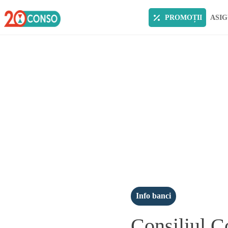
PROMOȚII
ASIG
Info banci
Consiliul C