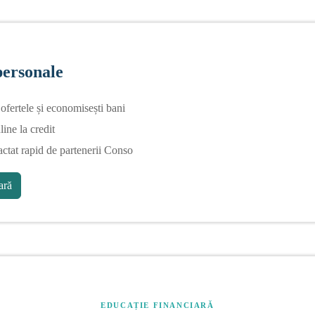
personale
fertele și economisești bani
line la credit
actat rapid de partenerii Conso
ră
EDUCAȚIE FINANCIARĂ