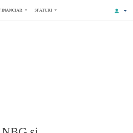
FINANCIAR
SFATURI
a NBG si