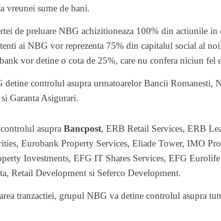
ta vreunei sume de bani.
rtei de preluare NBG achizitioneaza 100% din actiunile in ci
tenti ai NBG vor reprezenta 75% din capitalul social al noi
robank vor detine o cota de 25%, care nu confera niciun fel 
detine controlul asupra urmatoarelor Bancii Romanesti,
i Garanta Asigurari.
controlul asupra
Bancpost
, ERB Retail Services, ERB Le
ities, Eurobank Property Services, Eliade Tower, IMO Pro
roperty Investments, EFG IT Shares Services, EFG Eurolife
ata, Retail Development si Seferco Development.
rea tranzactiei, grupul NBG va detine controlul asupra tutu