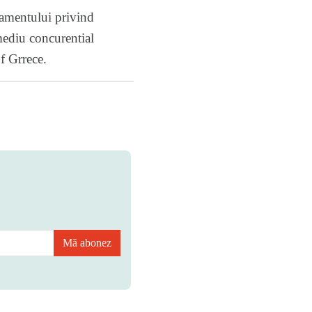
lamentului privind
mediu concurential
f Grrece.
Mă abonez