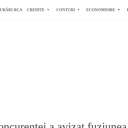
URĂRI RCA
CREDITE
CONTURI
ECONOMISIRE
oncurentei a avizat fuziune