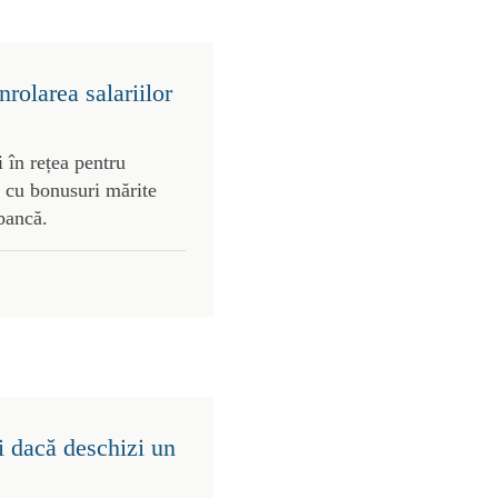
rolarea salariilor
 în rețea pentru
 cu bonusuri mărite
 bancă.
i dacă deschizi un