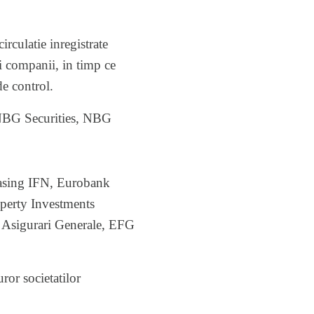
rculatie inregistrate
i companii, in timp ce
de control.
 NBG Securities, NBG
asing IFN, Eurobank
perty Investments
 Asigurari Generale, EFG
ror societatilor