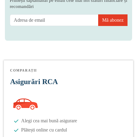
Primești săptămânal pe email cele mai noi sfaturi financiare și
recomandări
Mă abonez
COMPARAȚII
Asigurări RCA
Alegi cea mai bună asigurare
Plătești online cu cardul