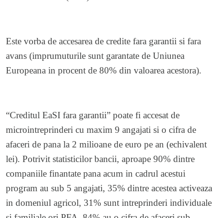
Este vorba de accesarea de credite fara garantii si fara
avans (imprumuturile sunt garantate de Uniunea
Europeana in procent de 80% din valoarea acestora).
“Creditul EaSI fara garantii” poate fi accesat de
microintreprinderi cu maxim 9 angajati si o cifra de
afaceri de pana la 2 milioane de euro pe an (echivalent
lei). Potrivit statisticilor bancii, aproape 90% dintre
companiile finantate pana acum in cadrul acestui
program au sub 5 angajati, 35% dintre acestea activeaza
in domeniul agricol, 31% sunt intreprinderi individuale
si familiale ori PFA, 84% au o cifra de afaceri sub