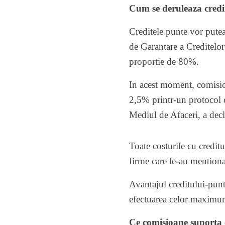
Cum se deruleaza credi
Creditele punte vor putea
de Garantare a Creditel
proportie de 80%.
In acest moment, comisio
2,5% printr-un protocol 
Mediul de Afaceri, a dec
Toate costurile cu credit
firme care le-au mentiona
Avantajul creditului-punte
efectuarea celor maximum
Ce comisioane suporta 