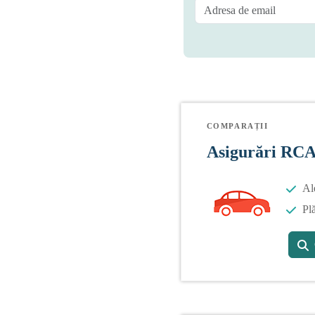
COMPARAȚII
Asigurări RC
Al
Plă