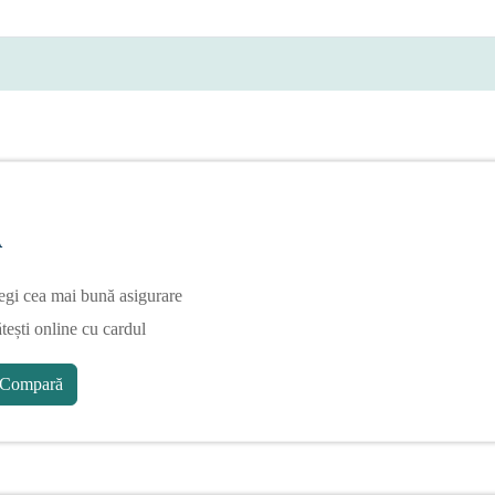
A
egi cea mai bună asigurare
tești online cu cardul
Compară