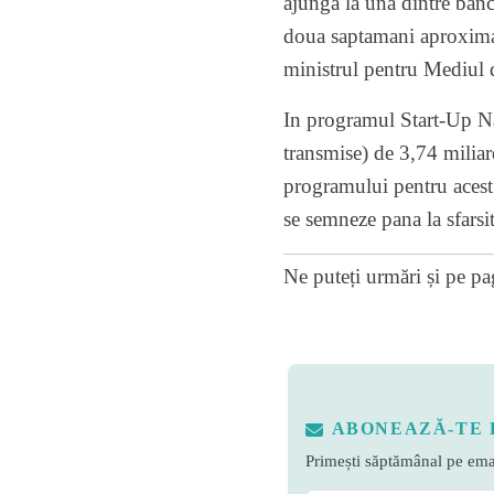
ajunga la una dintre banc
doua saptamani aproximati
ministrul pentru Mediul d
In programul Start-Up Nat
transmise) de 3,74 milia
programului pentru acest 
se semneze pana la sfarsit
Ne puteți urmări și pe
pa
ABONEAZĂ-TE 
Primești săptămânal pe emai