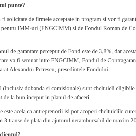
tul punte?
 fi solicitate de firmele acceptate in program si vor fi gara
or pentru IMM-uri (FNGCIMM) si de Fondul Roman de Cont
nul de garantare perceput de Fond este de 3,8%, dar acesta
care va fi semnat intre FNGCIMM, Fondul de Contragaranta
larat Alexandru Petrescu, presedintele Fondului.
ul (inclusiv dobanda si comisionale) sunt cheltuieli eligibil
t de la bun inceput in planul de afaceri.
 este acela ca antreprenorii isi pot acoperi cheltuielile cure
 3 transe de plata din ajutorul nerambursabil de maxim 20
clientul?