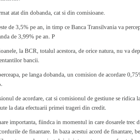
ormat atat din dobanda, cat si din comisioane.
ste de 3,5% pe an, in timp ce Banca Transilvania va perc
anda de 3,99% pe an. P
ioanele, la BCR, totalul acestora, de orice natura, nu va de
entantilor bancii.
perceapa, pe langa dobanda, un comision de acordare 0,75
.
onul de acordare, cat si comisionul de gestiune se ridica 
ute la data efectuarii primei trageri din credit.
are importanta, fiindca in momentul in care dosarele trec 
ordurile de finantare. In baza acestui acord de finantare, b