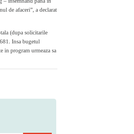
ung – insemnand pana in
l de afaceri”, a declarat
ala (dupa solicitarile
.681. Insa bugetul
ate in program urmeaza sa