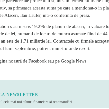
ile partenere ale proiectului si, intr-un termen nu foarte l
v, sa primeasca aceasta suma pe care a mentionat-o in planu
e Afaceri, Ilan Laufer, intr-o conferinta de presa.
ion s-au inscris 19.296 de planuri de afaceri, in valoare tot
rde de lei, numarul de locuri de munca asumate fiind de 44
an este de 1,71 miliarde lei. Contractele cu firmele accept
ul lunii septembrie, potrivit ministrului de resort.
gina noastră de Facebook
sau pe
Google News
LA NEWSLETTER
l cele mai noi sfaturi financiare și recomandări