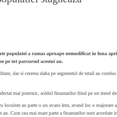
ate populatei a ramas aproape nemodificat in luna april
e pe tot parcursul acestui an.
ditare, dar si cererea slaba pe segmentul de retail au condus l
fectat mai puternic, soldul finantarilor fiind pe un trend d
tru locuinte au parte o un avans lent, avand loc o majorare
st an. Cum cea mai mare parte a finantarilor sunt acordate i