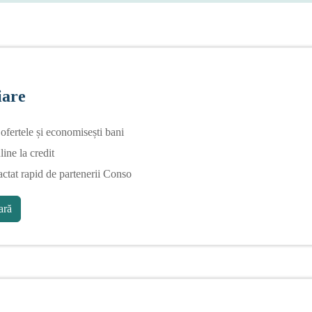
iare
fertele și economisești bani
line la credit
actat rapid de partenerii Conso
ră