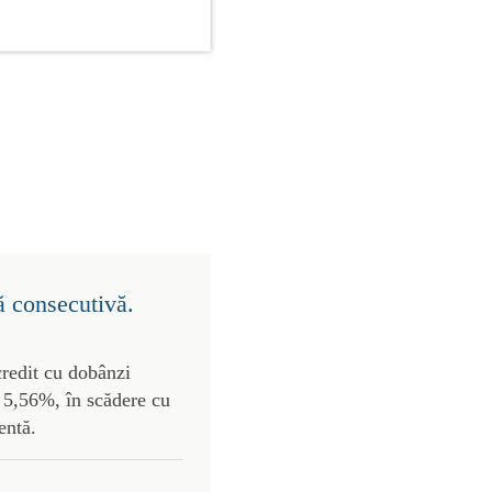
ă consecutivă.
credit cu dobânzi
de 5,56%, în scădere cu
entă.