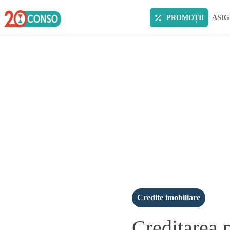
PROMOȚII
ASIG
Credite imobiliare
Creditarea 