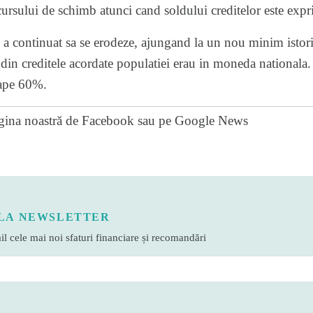
cursului de schimb atunci cand soldului creditelor este expri
 a continuat sa se erodeze, ajungand la un nou minim istoric.
in creditele acordate populatiei erau in moneda nationala. 
oape 60%.
gina noastră de Facebook
sau pe
Google News
LA NEWSLETTER
l cele mai noi sfaturi financiare și recomandări