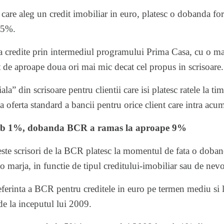
 care aleg un credit imobiliar in euro, platesc o dobanda fo
6,5%.
 credite prin intermediul programului
Prima Casa
, cu o m
t de aproape doua ori mai mic decat cel propus in scrisoare.
la” din scrisoare pentru clientii care isi platesc ratele la ti
ca oferta standard a bancii pentru orice client care intra acu
sub 1%, dobanda BCR a ramas la aproape 9%
aceste scrisori de la BCR platesc la momentul de fata o dob
 o marja, in functie de tipul creditului-imobiliar sau de nev
ferinta a BCR pentru creditele in euro pe termen mediu si 
de la inceputul lui 2009.