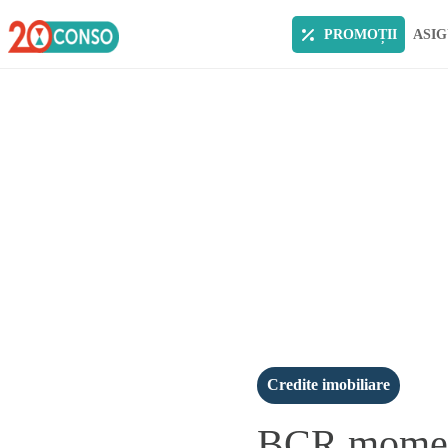
PROMOȚII
ASIG
Credite imobiliare
BCR momeste