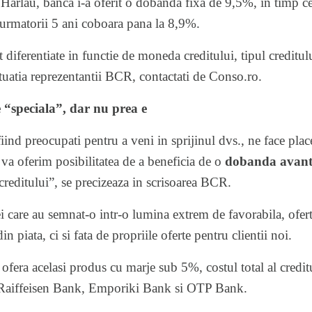
Harlau, banca i-a oferit o dobanda fixa de 9,5%, in timp ce
 urmatorii 5 ani coboara pana la 8,9%.
 diferentiate in functie de moneda creditului, tipul creditulu
ituatia reprezentantii BCR, contactati de Conso.ro.
 “speciala”, dar nu prea e
fiind preocupati pentru a veni in sprijinul dvs., ne face pla
 va oferim posibilitatea de a beneficia de o
dobanda avanta
creditului”, se precizeaza in scrisoarea BCR.
ei care au semnat-o intr-o lumina extrem de favorabila, ofe
n piata, ci si fata de propriile oferte pentru clientii noi.
e ofera acelasi produs cu marje sub 5%, costul total al cred
c Raiffeisen Bank, Emporiki Bank si OTP Bank.