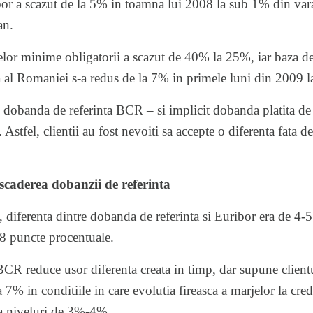
bor
a scazut de la 5% in toamna lui 2008 la sub 1% din vara
an.
lor minime obligatorii a scazut de 40% la 25%, iar baza de 
ara al Romaniei s-a redus de la 7% in primele luni din 2009 
 dobanda de referinta BCR – si implicit dobanda platita de cl
 Astfel, clientii au fost nevoiti sa accepte o diferenta fata 
 scaderea dobanzii de referinta
8, diferenta dintre dobanda de referinta si Euribor era de 4-
 8 puncte procentuale.
R reduce usor diferenta creata in timp, dar supune clientul
 7% in conditiile in care evolutia fireasca a marjelor la credi
la niveluri de 3%-4%.