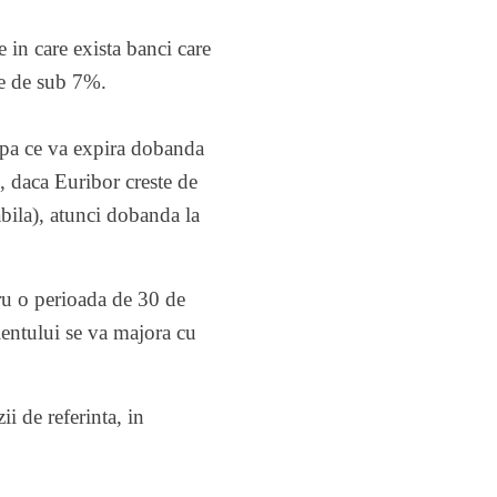
e in care
exista banci
care
le de sub 7%.
dupa ce va expira dobanda
u, daca Euribor creste de
abila), atunci dobanda la
tru o perioada de 30 de
ientului se va majora cu
ii de referinta, in