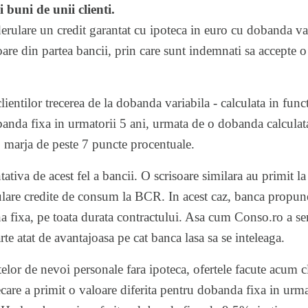
 buni de unii clienti.
erulare un credit garantat cu ipoteca in euro cu dobanda var
oare
din partea bancii, prin care sunt indemnati sa accepte 
ntilor trecerea de la dobanda variabila - calculata in functi
obanda fixa in urmatorii 5 ani, urmata de o dobanda calculat
o marja de peste 7 puncte procentuale.
ativa de acest fel a bancii.
O scrisoare similara
au primit la 
rulare credite de consum la BCR. In acest caz, banca propun
na fixa, pe toata durata contractului. Asa cum
Conso.ro a se
rte atat de avantajoasa pe cat banca lasa sa se inteleaga.
itelor de nevoi personale fara ipoteca, ofertele facute acum c
iecare a primit o valoare diferita pentru dobanda fixa in urma