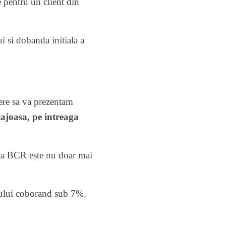
 pentru un client din
i si dobanda initiala a
cere sa va prezentam
joasa, pe intreaga
rta BCR este nu doar mai
itului coborand sub 7%.