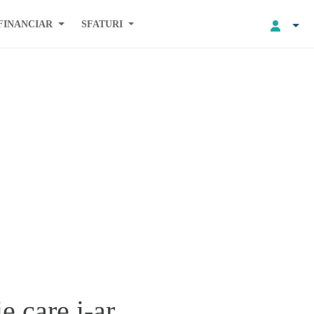
FINANCIAR
SFATURI
e care i-ar