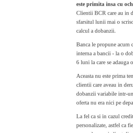
este primita insa cu ochi
Clientii BCR care au in d
sfarsitul lunii mai
o scris
calcul a dobanzii.
Banca le propune acum clie
interna a bancii - la o d
6 luni la care se adauga 
Aceasta nu este prima tent
clientii care aveau in de
dobanzii variabile intr-u
oferta nu era nici pe depa
La fel ca si in cazul cred
personalizate, astfel ca f