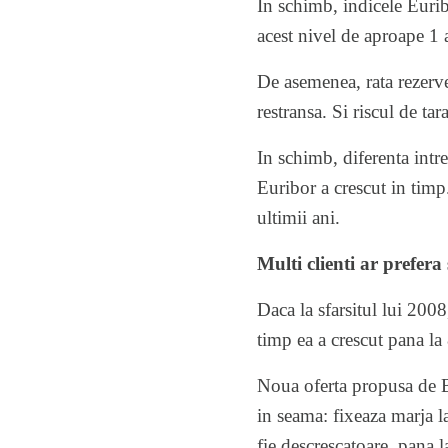
In schimb, indicele
Euri
acest nivel de aproape 1 
De asemenea, rata rezerve
restransa. Si riscul de t
In schimb, diferenta intre
Euribor a crescut in timp.
ultimii ani.
Multi clienti ar prefera
Daca la sfarsitul lui 200
timp ea a crescut pana la
Noua oferta propusa de BC
in seama: fixeaza marja la
fie descrescatoare, pana 