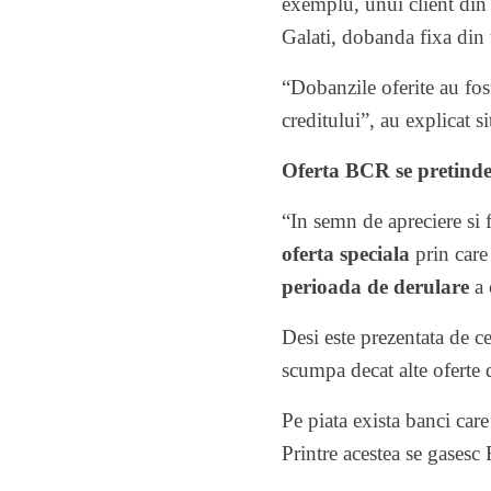
exemplu, unui client din 
Galati, dobanda fixa din
“Dobanzile oferite au fost
creditului”, au explicat s
Oferta BCR se pretinde
“In semn de apreciere si 
oferta speciala
prin care
perioada de derulare
a 
Desi este prezentata de c
scumpa decat alte oferte di
Pe piata exista banci car
Printre acestea se gases