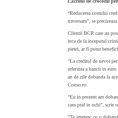
Lacrimi de crocodil pent
“Reducerea costului credit
traversam”, se precizeaza 
Clientii BCR care au post
inca de la inceputul crize
pietei, ar fi putut benefi
“La creditul de nevoi per
referinta a bancii in eu
an de zile dobanda la ace
Conso.ro.
“Eu in prezent am doband
cam praf in ochi”, scrie un
“Te ametesc cu o dobanda