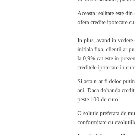
Aceasta realitate este din
ofera credite ipotecare c
In plus, avand in vedere 
initiala fixa, clientii ar
la 0,9% cat este in preze
creditele ipotecare in eu
Si asta n-ar fi deloc put
ani. Daca dobanda creditu
peste 100 de euro!
O solutie preferata de mul
conformitate cu evolutiile