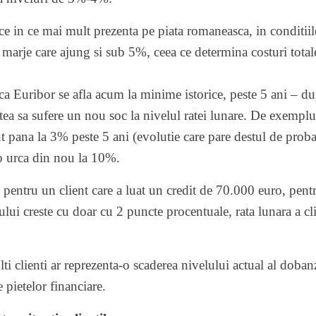
 ce in ce mai mult prezenta pe piata romaneasca, in conditiil
u marje care ajung si sub 5%, ceea ce determina costuri tota
ca Euribor se afla acum la minime istorice, peste 5 ani – 
 putea sa sufere un nou soc la nivelul ratei lunare. De exempl
nt pana la 3% peste 5 ani (evolutie care pare destul de prob
ro urca din nou la 10%.
in pentru un client care a luat un credit de 70.000 euro, pen
lui creste cu doar cu 2 puncte procentuale, rata lunara a cl
ti clienti ar reprezenta-o scaderea nivelului actual al dobanz
 pietelor financiare.