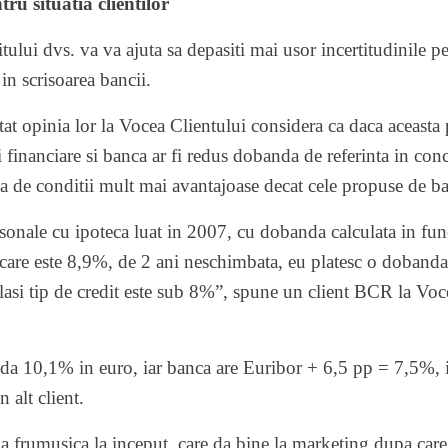
ru situatia clientilor
ului dvs. va va ajuta sa depasiti mai usor incertitudinile p
in scrisoarea bancii.
at opinia lor la
Vocea Clientului
considera ca daca aceasta 
i financiare si banca ar fi redus dobanda de referinta in con
cia de conditii mult mai avantajoase decat cele propuse de b
sonale cu ipoteca luat in 2007, cu dobanda calculata in fu
ro care este 8,9%, de 2 ani neschimbata, eu platesc o doban
lasi tip de credit este sub 8%”, spune un client BCR la Voce
a 10,1% in euro, iar banca are Euribor + 6,5 pp = 7,5%, ia
 alt client.
 frumusica la inceput, care da bine la marketing dupa care