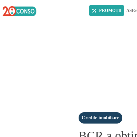
PROMOȚII
ASIG
Credite imobiliare
BCR a obtin