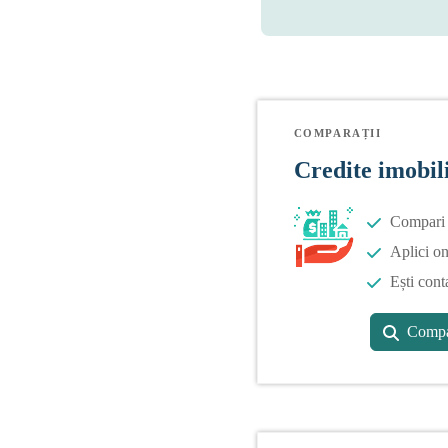
COMPARAȚII
Credite imobil
Compari o
Aplici on
Ești cont
Compa