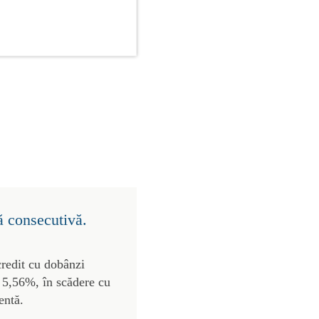
ă consecutivă.
credit cu dobânzi
de 5,56%, în scădere cu
entă.