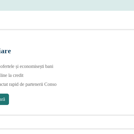
iare
fertele și economisești bani
line la credit
actat rapid de partenerii Conso
ră