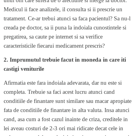
unui om care sufera de o afectiune si merge la doctor.
Medicul ii face analizele, il consulta si ii prescrie un
tratament. Ce-ar trebui atunci sa faca pacientul? Sa nu-l
creada pe doctor, sa ii puna la indoiala cunostintele si
pregatirea, sa caute pe internet si sa verifice
caracteristicile fiecarui medicament prescris?
2. Imprumutul trebuie facut in moneda in care iti
castigi veniturile
Afirmatia este fara indoiala adevarata, dar nu este si
completa. Trebuie sa faci acest lucru atunci cand
conditiile de finantare sunt similare sau macar apropiate
fata de conditiile de finantare in alta valuta. Insa atunci
cand, asa cum a fost cazul inainte de criza, creditele in
lei aveau costuri de 2-3 ori mai ridicate decat cele in