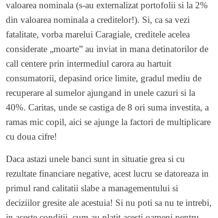
valoarea nominala (s-au externalizat portofolii si la 2%
din valoarea nominala a creditelor!). Si, ca sa vezi
fatalitate, vorba marelui Caragiale, creditele acelea
considerate „moarte” au inviat in mana detinatorilor de
call centere prin intermediul carora au hartuit
consumatorii, depasind orice limite, gradul mediu de
recuperare al sumelor ajungand in unele cazuri si la
40%. Caritas, unde se castiga de 8 ori suma investita, a
ramas mic copil, aici se ajunge la factori de multiplicare
cu doua cifre!
Daca astazi unele banci sunt in situatie grea si cu
rezultate financiare negative, acest lucru se datoreaza in
primul rand calitatii slabe a managementului si
deciziilor gresite ale acestuia! Si nu poti sa nu te intrebi,
in aceste conditii, cum au platit acesti oameni pentru