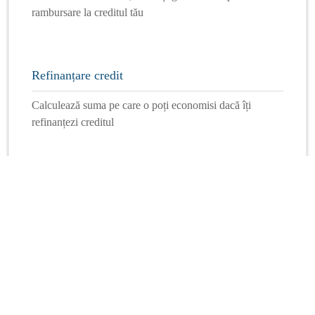
rambursare la creditul tău
Refinanțare credit
Calculează suma pe care o poți economisi dacă îți
refinanțezi creditul
Mai multe calculatoare
Info Financiar
Curs online