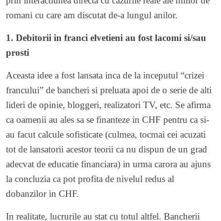
prin interactiunea directa cu cazurile reale ale miilor de
romani cu care am discutat de-a lungul anilor.
1. Debitorii in franci elvetieni au fost lacomi si/sau
prosti
Aceasta idee a fost lansata inca de la inceputul “crizei
francului” de bancheri si preluata apoi de o serie de alti
lideri de opinie, bloggeri, realizatori TV, etc. Se afirma
ca oamenii au ales sa se finanteze in CHF pentru ca si-
au facut calcule sofisticate (culmea, tocmai cei acuzati
tot de lansatorii acestor teorii ca nu dispun de un grad
adecvat de educatie financiara) in urma carora au ajuns
la concluzia ca pot profita de nivelul redus al
dobanzilor in CHF.
In realitate, lucrurile au stat cu totul altfel. Bancherii