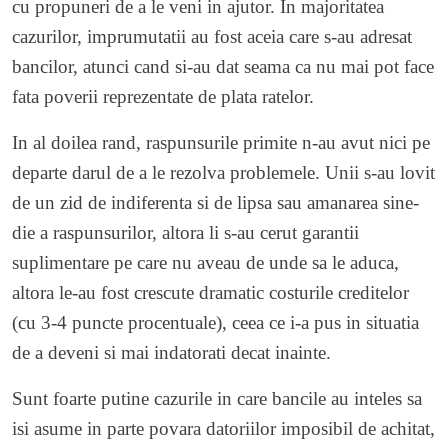
cu propuneri de a le veni in ajutor. In majoritatea
cazurilor, imprumutatii au fost aceia care s-au adresat
bancilor, atunci cand si-au dat seama ca nu mai pot face
fata poverii reprezentate de plata ratelor.
In al doilea rand, raspunsurile primite n-au avut nici pe
departe darul de a le rezolva problemele. Unii s-au lovit
de un zid de indiferenta si de lipsa sau amanarea sine-
die a raspunsurilor, altora li s-au cerut garantii
suplimentare pe care nu aveau de unde sa le aduca,
altora le-au fost crescute dramatic costurile creditelor
(cu 3-4 puncte procentuale), ceea ce i-a pus in situatia
de a deveni si mai indatorati decat inainte.
Sunt foarte putine cazurile in care bancile au inteles sa
isi asume in parte povara datoriilor imposibil de achitat,