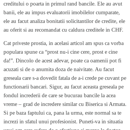
creditului o poarta in primul rand bancile. Ele au avut
banii, ele au impus evaluatorii imobilelor cumparate,
ele au facut analiza bonitatii solicitantilor de credite, ele
au oferit si au recomandat cu caldura creditele in CHF.
Cat priveste prostia, in acelasi articol am spus ca vorba
populara spune ca “prost nu-i cine cere, prost e cine
da!”. Dincolo de acest adevar, poate ca oamenii pot fi
acuzati si de o anumita doza de naivitate. Au facut
greseala care s-a dovedit fatala de a-i crede pe cuvant pe
functionarii bancari. Sigur, au facut aceasta greseala pe
fondul increderii de care se bucurau bancile la acea
vreme – grad de incredere similar cu Biserica si Armata.
Si pe baza faptului ca, pana la urma, este normal sa te
increzi in sfatul unui profesionist. Puneti-va in situatia