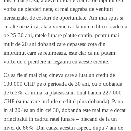
Insa chiar si asa, a devenit foarte clar ca de fapt nu este
vorba de pierderi nete, ci mai degraba de venituri
nerealizate, de costuri de oportunitate. Am mai spus si
cu alte ocazii ca, atata vreme cat la un credit cu scadenta
pe 25-30 ani, ratele lunare platite contin, pentru mai
mult de 20 ani dobanzi care depasesc cota din
imprumut care se returneaza, este clar ca nu putem
vorbi de o pierdere in legatura cu aceste credite.
Ca sa fie si mai clar, cineva care a luat un credit de
100.000 CHF pe o perioada de 30 ani, cu o dobanda
de 6,5%, ar urma sa plateasca in final bancii 227.000
CHF (suma care include creditul plus dobanda). Pana
in al 20-lea an din cei 30, dobanda este mai mare decat
principalul in cadrul ratei lunare – plecand de la un
nivel de 86%. Din cauza acestui aspect, dupa 7 ani de