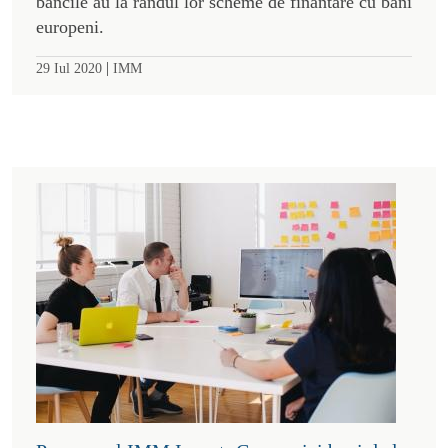
bancile au la randul lor scheme de finantare cu bani
europeni.
|
29 Iul 2020
IMM