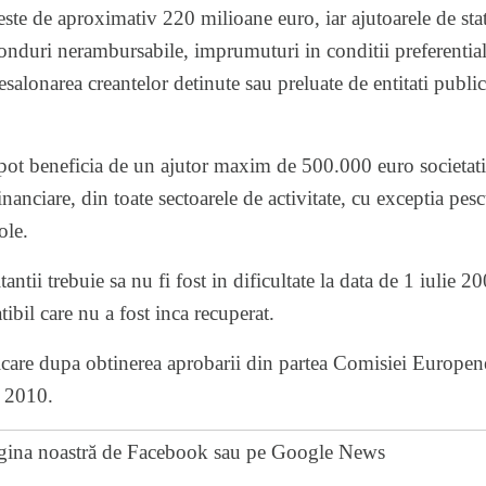
ste de aproximativ 220 milioane euro, iar ajutoarele de stat
onduri nerambursabile, imprumuturi in conditii preferentia
e, esalonarea creantelor detinute sau preluate de entitati publi
pot beneficia de un ajutor maxim de 500.000 euro societatile
anciare, din toate sectoarele de activitate, cu exceptia pesc
ole.
citantii trebuie sa nu fi fost in dificultate la data de 1 iulie 2
ibil care nu a fost inca recuperat.
icare dupa obtinerea aprobarii din partea Comisiei Europene
e 2010.
gina noastră de Facebook
sau pe
Google News