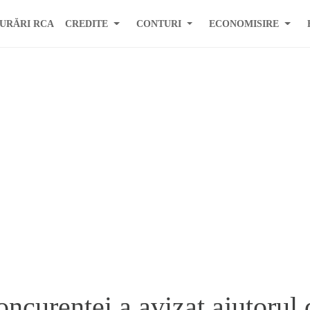
URĂRI RCA
CREDITE
CONTURI
ECONOMISIRE
ncurentei a avizat ajutorul 