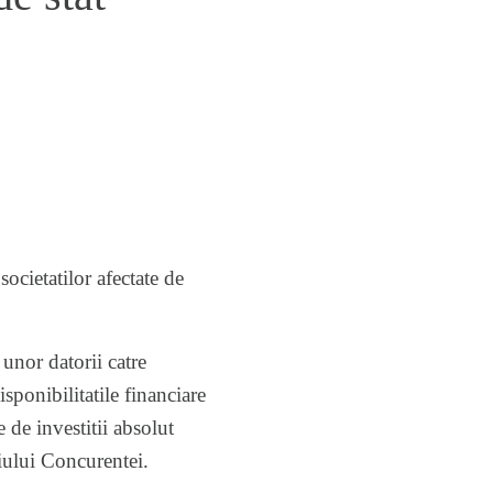
ocietatilor afectate de
 unor datorii catre
isponibilitatile financiare
e de investitii absolut
iului Concurentei.