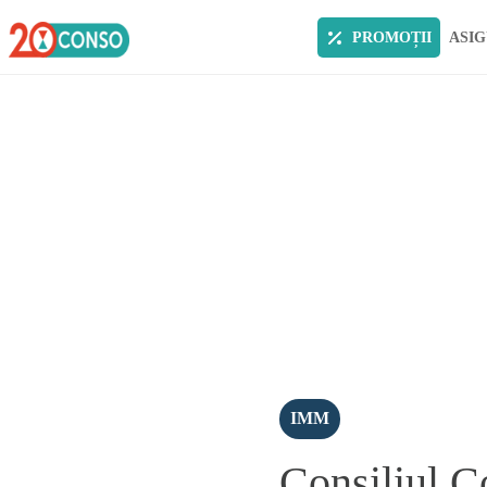
PROMOȚII
ASIG
IMM
Consiliul Co