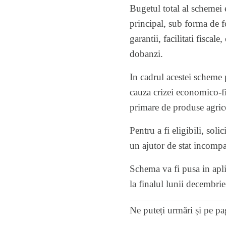
Bugetul total al schemei e
principal, sub forma de f
garantii, facilitati fiscal
dobanzi.
In cadrul acestei scheme 
cauza crizei economico-fin
primare de produse agric
Pentru a fi eligibili, soli
un ajutor de stat incompat
Schema va fi pusa in apl
la finalul lunii decembri
Ne puteți urmări și pe
pa