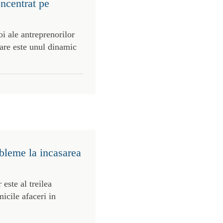
ncentrat pe
oi ale antreprenorilor
care este unul dinamic
bleme la incasarea
ste al treilea
icile afaceri in