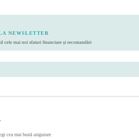
LA NEWSLETTER
l cele mai noi sfaturi financiare și recomandări
A
egi cea mai bună asigurare