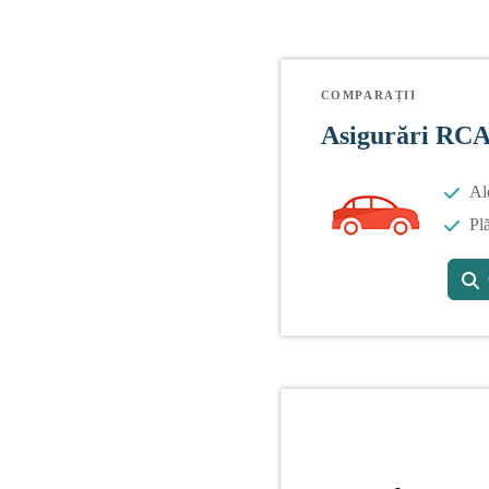
COMPARAȚII
Asigurări RC
Al
Plă