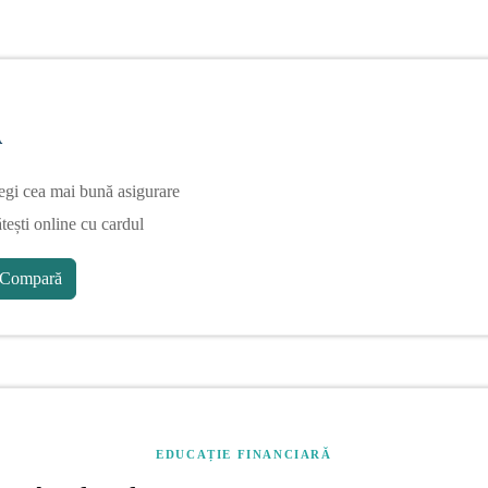
A
egi cea mai bună asigurare
tești online cu cardul
Compară
EDUCAȚIE FINANCIARĂ