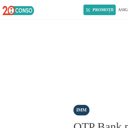
PROMOȚII
ASIG
IMM
OTP Bank pl