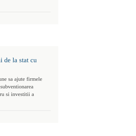
 de la stat cu
une sa ajute firmele
i subventionarea
u si investitii a