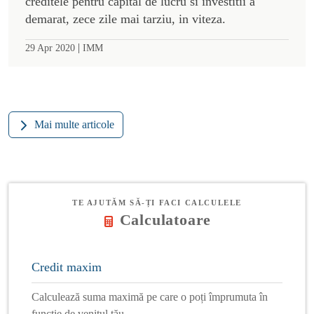
creditele pentru capital de lucru si investitii a
demarat, zece zile mai tarziu, in viteza.
|
29 Apr 2020
IMM
Mai multe articole
TE AJUTĂM SĂ-ȚI FACI CALCULELE
Calculatoare
Credit maxim
Calculează suma maximă pe care o poți împrumuta în
funcție de venitul tău