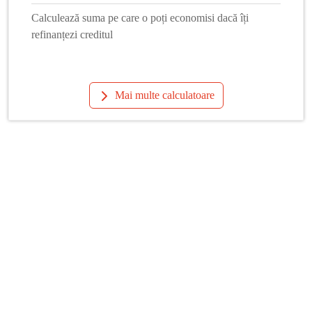
Calculează suma pe care o poți economisi dacă îți
refinanțezi creditul
Mai multe calculatoare
Info Financiar
Curs online
Schimb valutar
Dobânzi interbancare