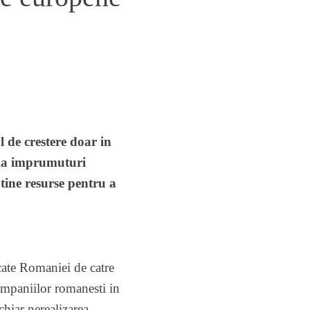
 de crestere doar in
l la imprumuturi
tine resurse pentru a
cate Romaniei de catre
companiilor romanesti in
chiar nerealizarea