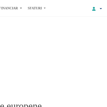
FINANCIAR
SFATURI
le europene