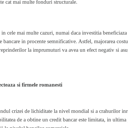
ite cat mai multe fonduri structurale.
 in cele mai multe cazuri, numai daca investitia beneficiaza 
le bancare in procente semnificative. Astfel, majorarea costul
reprinderilor la imprumuturi va avea un efect negativ si asu
ecteaza si firmele romanesti
dul crizei de lichiditate la nivel mondial si a crahurilor in
litatea de a obtine un credit bancar este limitata, in ultima 