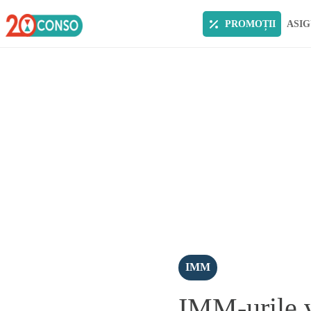
PROMOȚII
ASIG
IMM
IMM-urile v