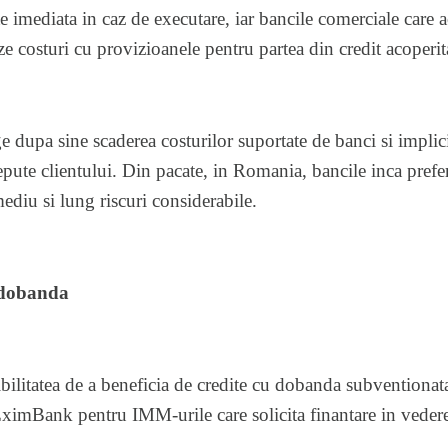
te imediata in caz de executare, iar bancile comerciale care a
ze costuri cu provizioanele pentru partea din credit acoperita
 dupa sine scaderea costurilor suportate de banci si implicit
epute clientului. Din pacate, in Romania, bancile inca prefer
diu si lung riscuri considerabile.
 dobanda
bilitatea de a beneficia de credite cu dobanda subventionat
 EximBank pentru IMM-urile care solicita finantare in vedere