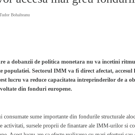
Tudor Bohalteanu
 a dobanzii de politica monetara nu va incetini ritmul
te populatiei. Sectorul IMM va fi direct afectat, accesu
cest lucru va reduce capacitatea intreprinderilor de a ob
zvoltate din fonduri europene.
bui consumate sume importante din fondurile structurale alo
e activitati, sursele proprii de finantare ale IMM-urilor si 
e. Acest lucru are ca efecte realizarea cu mari eforturi sau 