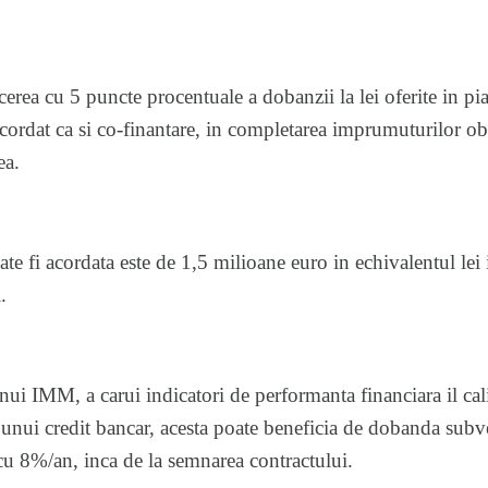
erea cu 5 puncte procentuale a dobanzii la lei oferite in pi
cordat ca si co-finantare, in completarea imprumuturilor obt
ea.
e fi acordata este de 1,5 milioane euro in echivalentul lei 
.
ui IMM, a carui indicatori de performanta financiara il cal
unui credit bancar, acesta poate beneficia de dobanda subve
8%/an, inca de la semnarea contractului.