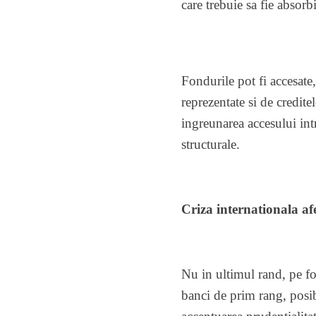
care trebuie sa fie absorb
Fondurile pot fi accesate,
reprezentate si de credite
ingreunarea accesului int
structurale.
Criza internationala af
Nu in ultimul rand, pe fon
banci de prim rang, posibi