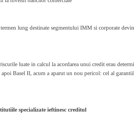
ii la nivelul bancilor comerciale
 termen lung destinate segmentului IMM si corporate devin
riscurile luate in calcul la acordarea unui credit erau determ
 apoi Basel II, acum a aparut un nou pericol: cel al garantiil
itutiile specializate ieftinesc creditul