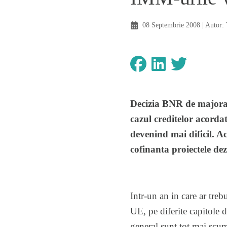
08 Septembrie 2008
| Autor:
Decizia BNR de majorare
cazul creditelor acorda
devenind mai dificil. A
cofinanta proiectele de
Intr-un an in care ar tre
UE, pe diferite capitole d
general sunt tot mai scump