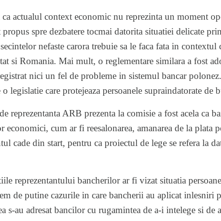
ela ca actualul context economic nu reprezinta un moment o
st propus spre dezbatere tocmai datorita situatiei delicate prin
cintelor nefaste carora trebuie sa le faca fata in contextul c
ectat si Romania. Mai mult, o reglementare similara a fost ad
nregistrat nici un fel de probleme in sistemul bancar polonez
o legislatie care protejeaza persoanele supraindatorate de b
e reprezentanta ARB prezenta la comisie a fost acela ca ba
or economici, cum ar fi reesalonarea, amanarea de la plata p
l cade din start, pentru ca proiectul de lege se refera la dat
iile reprezentantului bancherilor ar fi vizat situatia persoanel
rem de putine cazurile in care bancherii au aplicat inlesniri 
ea s-au adresat bancilor cu rugamintea de a-i intelege si de a