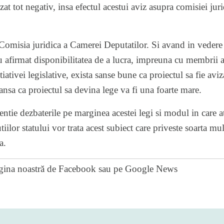
vizat tot negativ, insa efectul acestui aviz asupra comisiei jur
a Comisia juridica a Camerei Deputatilor. Si avand in vedere 
au afirmat disponibilitatea de a lucra, impreuna cu membrii 
tiativei legislative, exista sanse bune ca proiectul sa fie av
sansa ca proiectul sa devina lege va fi una foarte mare.
tie dezbaterile pe marginea acestei legi si modul in care at
itutiilor statului vor trata acest subiect care priveste soarta m
a.
gina noastră de Facebook
sau pe
Google News