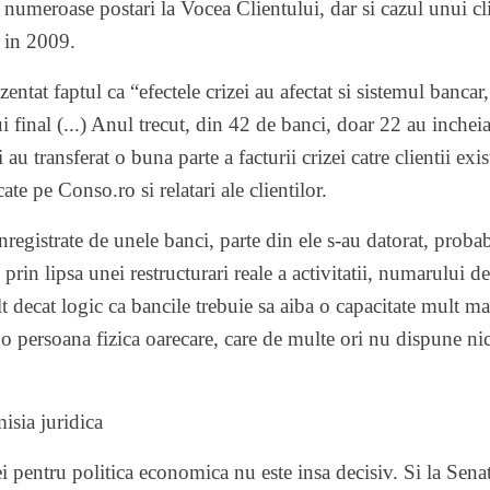
 numeroase postari la
Vocea Clientului
, dar si
cazul unui cl
 in 2009.
entat faptul ca “efectele crizei au afectat si sistemul bancar,
ui final (...) Anul trecut, din 42 de banci, doar 22 au incheia
au transferat o buna parte a facturii crizei catre clientii exis
ate pe Conso.ro si relatari ale clientilor.
 inregistrate de unele banci, parte din ele s-au datorat, probabi
 prin lipsa unei restructurari reale a activitatii, numarului de
t decat logic ca bancile trebuie sa aiba o capacitate mult ma
t o persoana fizica oarecare, care de multe ori nu dispune ni
misia juridica
i pentru politica economica nu este insa decisiv. Si la Sen