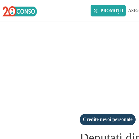
PROMOȚII
ASIG
Credite nevoi personale
Deputati din