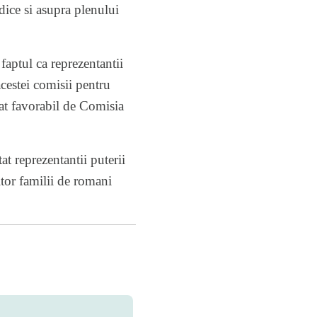
idice si asupra plenului
faptul ca reprezentantii
acestei comisii pentru
izat favorabil de Comisia
at reprezentantii puterii
ultor familii de romani