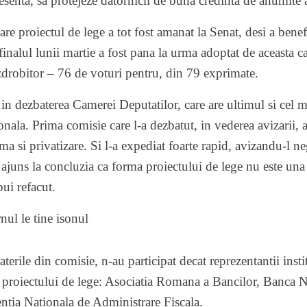
esenta, sa protejeze
datornicii
de buna credinta de anumite ab
re proiectul de lege a tot fost amanat la Senat, desi a benef
finalul lunii martie a fost pana la urma adoptat de aceasta 
zdrobitor – 76 de voturi pentru, din 79 exprimate.
i in dezbaterea Camerei Deputatilor, care are ultimul si cel
onala. Prima comisie care l-a dezbatut, in vederea avizarii, 
a si privatizare. Si l-a expediat foarte rapid, avizandu-l neg
ajuns la concluzia ca forma proiectului de lege nu este una
bui refacut.
ul le tine isonul
aterile din comisie, n-au participat decat reprezentantii instit
ii proiectului de lege: Asociatia Romana a Bancilor, Banca 
gentia Nationala de Administrare Fiscala.