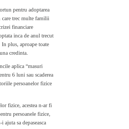
portun pentru adoptarea
 care trec multe familii
rizei financiare
optata inca de
anul trecut
. In plus,
aproape toate
una credinta.
ncile aplica “masuri
entru 6 luni sau scaderea
oriile persoanelor fizice
or fizice, acestea n-ar fi
pentru persoanele fizice,
-i ajuta sa depaseasca