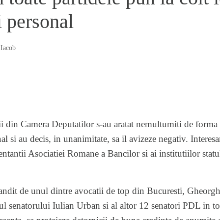
i personal
 Iacob
i din Camera Deputatilor s-au aratat nemultumiti de forma 
l si au decis, in unanimitate, sa il avizeze negativ. Interes
entantii Asociatiei Romane a Bancilor si ai institutiilor stat
gandit de unul dintre avocatii de top din Bucuresti, Gheorg
ul senatorului
Iulian Urban
si al altor 12 senatori PDL in 