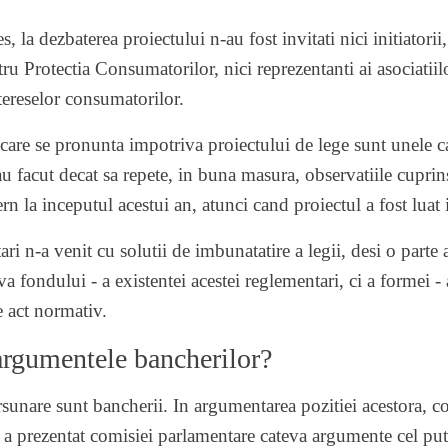
 la dezbaterea proiectului n-au fost invitati nici initiatorii,
tru Protectia Consumatorilor, nici reprezentanti ai asociati
tereselor consumatorilor.
care se pronunta impotriva proiectului de lege sunt unele c
au facut decat sa repete, in buna masura, observatiile cupri
n la inceputul acestui an, atunci cand proiectul a fost luat 
ri n-a venit cu solutii de imbunatatire a legii, desi o parte a 
a fondului - a existentei acestei reglementari, ci a formei -
e act normativ.
argumentele bancherilor?
sunare sunt bancherii. In argumentarea pozitiei acestora, c
a prezentat comisiei parlamentare cateva argumente cel puti