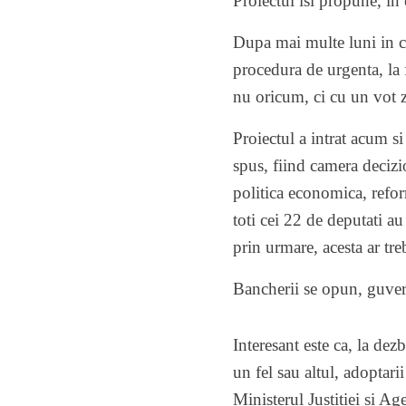
Proiectul isi propune, in 
Dupa mai multe luni in ca
procedura de urgenta, la 
nu oricum, ci cu un vot 
Proiectul a intrat acum s
spus, fiind camera decizi
politica economica, reform
toti
cei 22 de deputati
au 
prin urmare, acesta ar tre
Bancherii se opun, guvern
Interesant este ca, la dezb
un fel sau altul, adoptar
Ministerul Justitiei si A