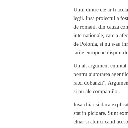
Unul dintre ele ar fi ac
legii. Insa proiectul a fo
de romani, din cauza conse
internationale, care a af
de Polonia
, si nu s-au i
tarile europene
dispun de 
Un alt argument enuntat d
pentru ajutorarea agentil
ratei dobanzii”. Argumentu
si nu ale companiilor.
Insa chiar si daca explicat
stat in picioare. Sunt ext
chiar si atunci cand acest