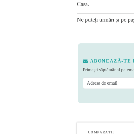
Casa.
Ne puteți urmări și pe
pa
ABONEAZĂ-TE 
Primești săptămânal pe emai
COMPARAȚII