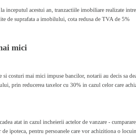
a inceputul acestui an, tranzactiile imobiliare realizate intr
ite de suprafata a imobilului, cota redusa de TVA de 5%
mai mici
e si costuri mai mici impuse bancilor, notarii au decis sa de
nului, prin reducerea taxelor cu 30% in cazul celor care ach
cadea atat in cazul incheierii actelor de
vanzare - cumparare,
or de ipoteca, pentru persoanele care vor achizitiona o locu