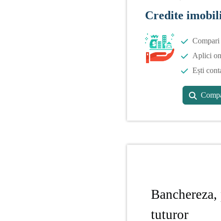
Credite imobil
Compari o
Aplici on
Ești cont
Compa
Banchereza, 
tuturor