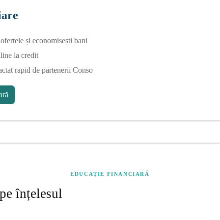
iare
fertele și economisești bani
line la credit
actat rapid de partenerii Conso
ră
EDUCAȚIE FINANCIARĂ
pe înțelesul