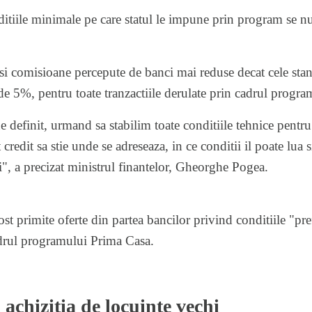
nditiile minimale pe care statul le impune prin program se n
;
 si comisioane percepute de banci mai reduse decat cele sta
e 5%, pentru toate tranzactiile derulate prin cadrul prog
definit, urmand sa stabilim toate conditiile tehnice pentru
credit sa stie unde se adreseaza, in ce conditii il poate lua si
ti", a precizat ministrul finantelor, Gheorghe Pogea.
ost primite oferte din partea bancilor privind conditiile "pre
adrul programului Prima Casa.
achizitia de locuinte vechi