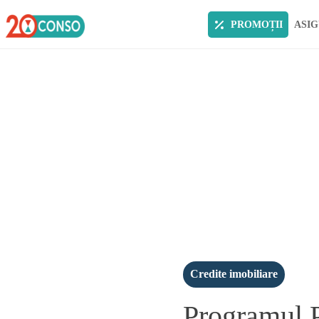
PROMOȚII
ASIG
Credite imobiliare
Programul P