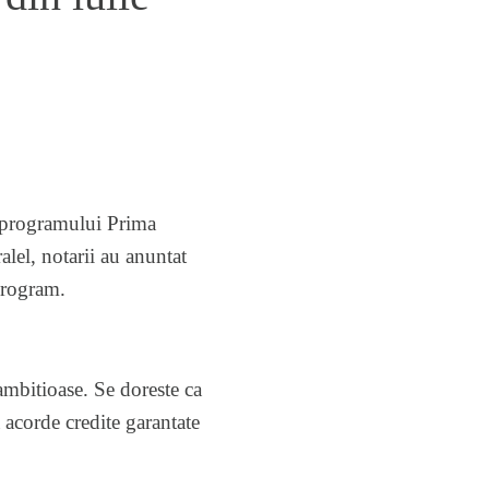
a programului Prima
lel, notarii au anuntat
program.
mbitioase. Se doreste ca
a acorde credite garantate