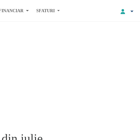
FINANCIAR
SFATURI
din iulie