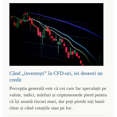
Când „investești” în CFD-uri, iei deseori un
credit
Percepția generală este că cei care fac speculații pe
valute, indici, mărfuri și criptomonede pierd pentru
că își asumă riscuri mari, dar poți pierde toți banii
chiar și când cotațiile stau pe loc.