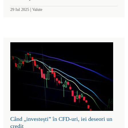
|
29 Iul 2025
Valute
Când „investești” în CFD-uri, iei deseori un
credit