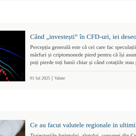
Când „investești” în CFD-uri, iei deseo
Percepția generală este că cei care fac speculații
mărfuri și criptomonede pierd pentru că își asum
poți pierde toți banii chiar și când cotațiile stau 
|
01 Iul 2025
Valute
Ce au facut valutele regionale in ultimi
Traiectoriile forintului, zlotului, coroanei din C