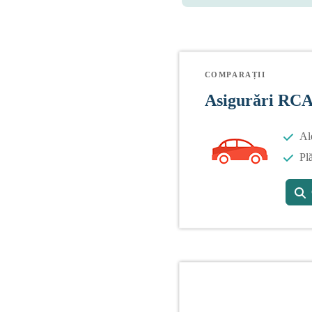
COMPARAȚII
Asigurări RC
Al
Plă