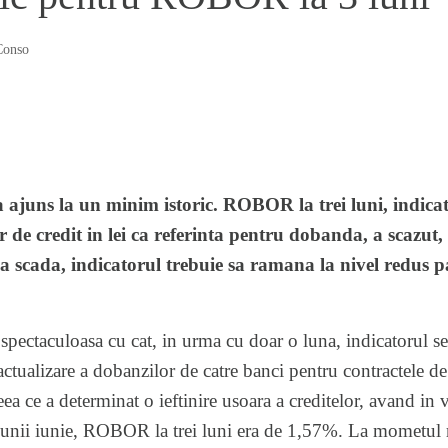
Conso
 a ajuns la un minim istoric. ROBOR la trei luni, indicato
 de credit in lei ca referinta pentru dobanda, a scazut, 
sa scada, indicatorul trebuie sa ramana la nivel redus p
 spectaculoasa cu cat, in urma cu doar o luna, indicatorul se
actualizare a dobanzilor de catre banci pentru contractele de
ceea ce a determinat o ieftinire usoara a creditelor, avand in 
 lunii iunie, ROBOR la trei luni era de 1,57%. La mometul re