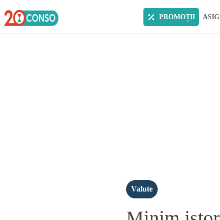
PROMOȚII
ASIG
Valute
Minim istor