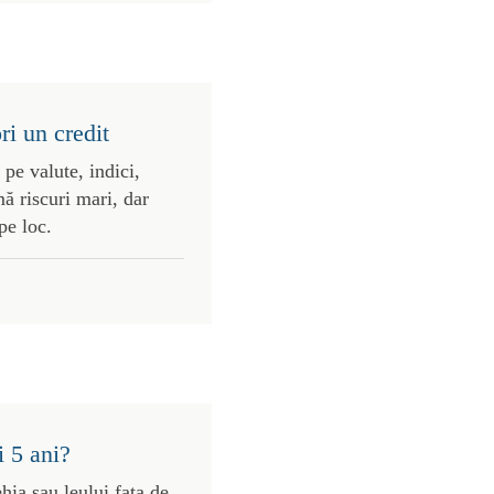
ri un credit
 pe valute, indici,
ă riscuri mari, dar
pe loc.
i 5 ani?
ehia sau leului fata de