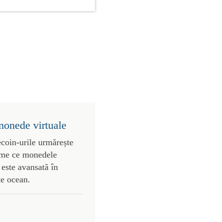
monede virtuale
ecoin-urile urmărește
vreme ce monedele
este avansată în
te ocean.