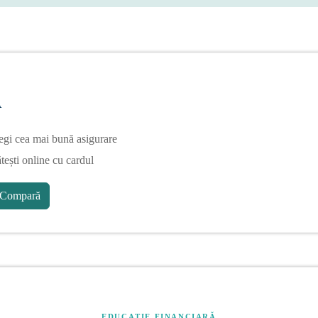
A
egi cea mai bună asigurare
tești online cu cardul
Compară
EDUCAȚIE FINANCIARĂ