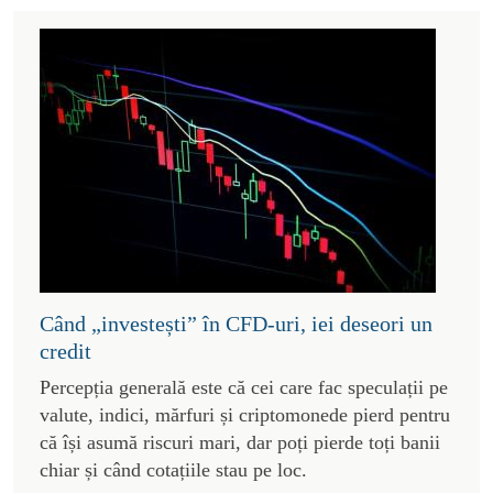
Când „investești” în CFD-uri, iei deseori un
credit
Percepția generală este că cei care fac speculații pe
valute, indici, mărfuri și criptomonede pierd pentru
că își asumă riscuri mari, dar poți pierde toți banii
chiar și când cotațiile stau pe loc.