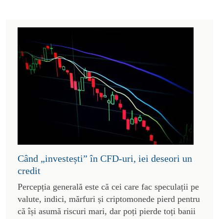
Când „investești” în CFD-uri, iei deseori un
credit
Percepția generală este că cei care fac speculații pe
valute, indici, mărfuri și criptomonede pierd pentru
că își asumă riscuri mari, dar poți pierde toți banii