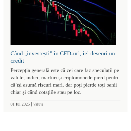
Când „investești” în CFD-uri, iei deseori un
credit
Percepția generală este că cei care fac speculații pe
valute, indici, mărfuri și criptomonede pierd pentru
că își asumă riscuri mari, dar poți pierde toți banii
chiar și când cotațiile stau pe loc.
|
01 Iul 2025
Valute