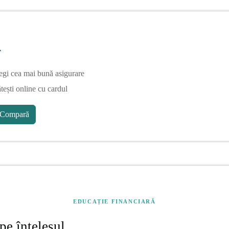
A
egi cea mai bună asigurare
tești online cu cardul
Compară
EDUCAȚIE FINANCIARĂ
pe înțelesul