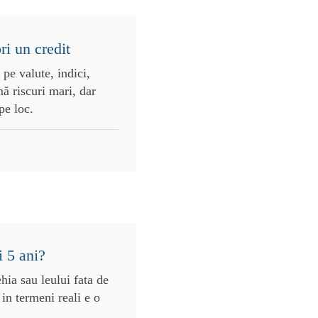
ri un credit
 pe valute, indici,
ă riscuri mari, dar
pe loc.
i 5 ani?
ehia sau leului fata de
in termeni reali e o