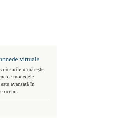
monede virtuale
ecoin-urile urmărește
vreme ce monedele
este avansată în
te ocean.