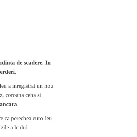
ndinta de scadere. In
erderi.
leu a inregistrat un nou
z, coroana ceha si
bancara
.
are ca perechea euro-leu
ile a leului.