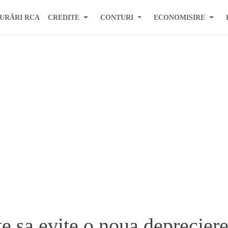
URĂRI RCA
CREDITE
CONTURI
ECONOMISIRE
te sa evite o noua deprecier