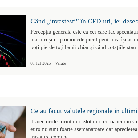
Când „investești” în CFD-uri, iei deseo
Percepția generală este că cei care fac speculații
mărfuri și criptomonede pierd pentru că își asum
poți pierde toți banii chiar și când cotațiile stau 
|
01 Iul 2025
Valute
Ce au facut valutele regionale in ultimi
Traiectoriile forintului, zlotului, coroanei din C
euro nu sunt foarte asemanatoare dar aprecierea 
trasatura comuna.