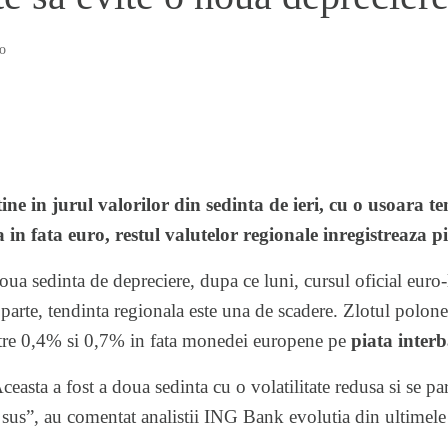
o
ne in jurul valorilor din sedinta de ieri, cu o usoara te
a in fata euro, restul valutelor regionale inregistreaza pi
oua sedinta de depreciere, dupa ce luni, cursul oficial euro-
 parte, tendinta regionala este una de scadere. Zlotul polone
ntre 0,4% si 0,7% in fata monedei europene pe
piata inter
easta a fost a doua sedinta cu o volatilitate redusa si se p
 sus”, au comentat analistii ING Bank evolutia din ultimele z