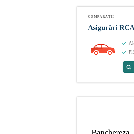
COMPARAȚII
Asigurări RC
Al
Plă
Banchereza, 