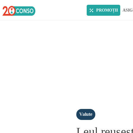
PROMOȚII
ASIG
Valute
Leul reuses