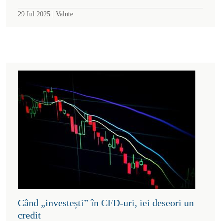
|
29 Iul 2025
Valute
Când „investești” în CFD-uri, iei deseori un
credit