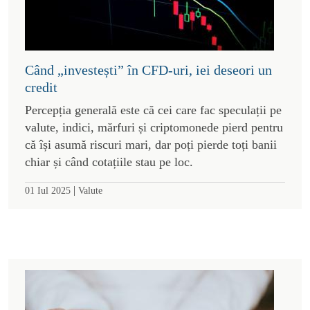
Când „investești” în CFD-uri, iei deseori un
credit
Percepția generală este că cei care fac speculații pe
valute, indici, mărfuri și criptomonede pierd pentru
că își asumă riscuri mari, dar poți pierde toți banii
chiar și când cotațiile stau pe loc.
|
01 Iul 2025
Valute