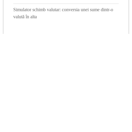
Simulator schimb valutar: conversia unei sume dintr-o
valută în alta
Mai multe calculatoare
Info Financiar
Curs online
Schimb valutar
Dobânzi interbancare