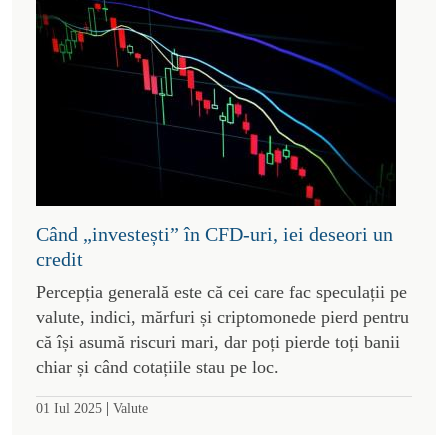
Când „investești” în CFD-uri, iei deseori un
credit
Percepția generală este că cei care fac speculații pe
valute, indici, mărfuri și criptomonede pierd pentru
că își asumă riscuri mari, dar poți pierde toți banii
chiar și când cotațiile stau pe loc.
|
01 Iul 2025
Valute