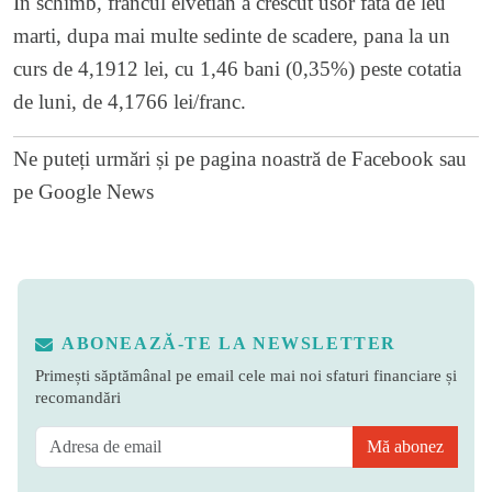
In schimb, francul elvetian a crescut usor fata de leu
marti, dupa mai multe sedinte de scadere, pana la un
curs de 4,1912 lei, cu 1,46 bani (0,35%) peste cotatia
de luni, de 4,1766 lei/franc.
Ne puteți urmări și pe
pagina noastră de Facebook
sau
pe
Google News
ABONEAZĂ-TE LA NEWSLETTER
Primești săptămânal pe email cele mai noi sfaturi financiare și
recomandări
Mă abonez