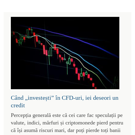
Când „investești” în CFD-uri, iei deseori un
credit
Percepția generală este că cei care fac speculații pe
valute, indici, mărfuri și criptomonede pierd pentru
că își asumă riscuri mari, dar poți pierde toți banii