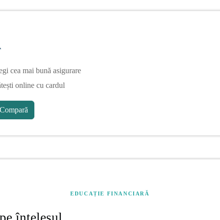
A
egi cea mai bună asigurare
tești online cu cardul
Compară
EDUCAȚIE FINANCIARĂ
pe înțelesul