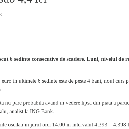
so
cut 6 sedinte consecutive de scadere. Luni, nivelul de r
 euro in ultimele 6 sedinte este de peste 4 bani, noul curs
o.
 nu pare probabila avand in vedere lipsa din piata a parti
alu, analist la ING Bank.
iile oscilau in jurul orei 14.00 in intervalul 4,393 – 4,398 