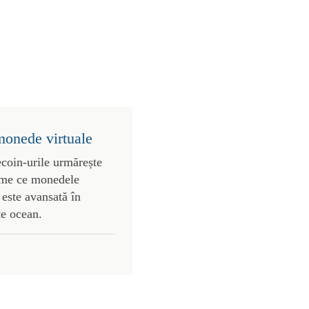
monede virtuale
ecoin-urile urmărește
vreme ce monedele
este avansată în
te ocean.