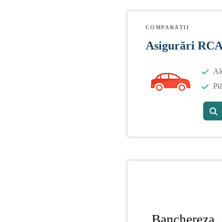
COMPARAȚII
Asigurări RC
Al
Plă
Banchereza, 