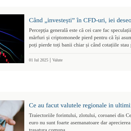
Când „investești” în CFD-uri, iei deseo
Percepția generală este că cei care fac speculații
mărfuri și criptomonede pierd pentru că își asum
poți pierde toți banii chiar și când cotațiile stau 
|
01 Iul 2025
Valute
Ce au facut valutele regionale in ultimi
Traiectoriile forintului, zlotului, coroanei din C
euro nu sunt foarte asemanatoare dar aprecierea 
trasatura comuna.