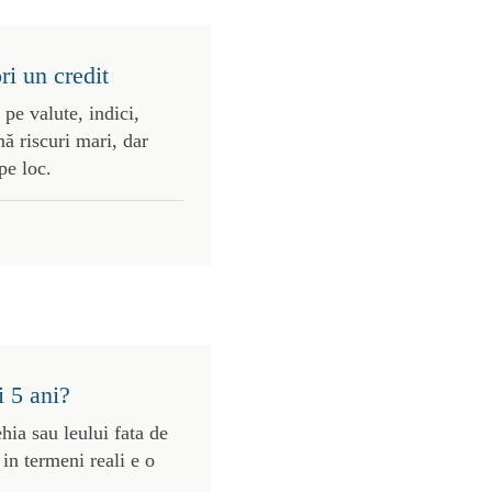
ri un credit
 pe valute, indici,
ă riscuri mari, dar
pe loc.
i 5 ani?
ehia sau leului fata de
in termeni reali e o