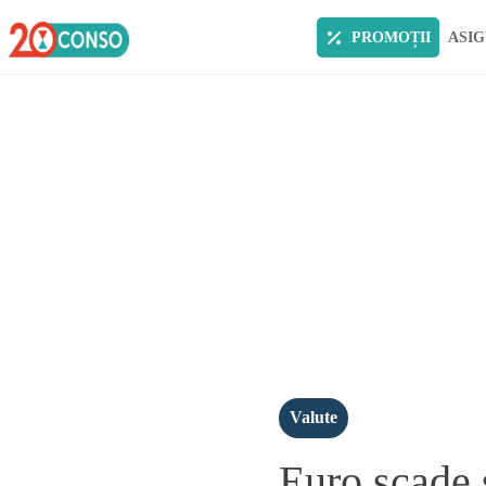
PROMOȚII
ASIG
Valute
Euro scade 