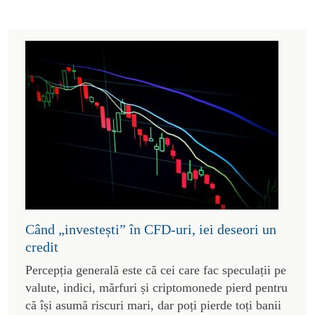
Când „investești” în CFD-uri, iei deseori un
credit
Percepția generală este că cei care fac speculații pe
valute, indici, mărfuri și criptomonede pierd pentru
că își asumă riscuri mari, dar poți pierde toți banii