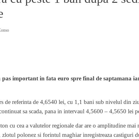
e
Conso
n pas important in fata euro spre final de saptamana ia
rs de referinta de 4,6540 lei, cu 1,1 bani sub nivelul din zi
ontinuat sa scada, pana in intervaul 4,5600 – 4,5650 lei p
 ton cu cea a valutelor regionale dar are o amplitudine mai 
 zlotul polonez si forintul maghiar inregistreaza castiguri d