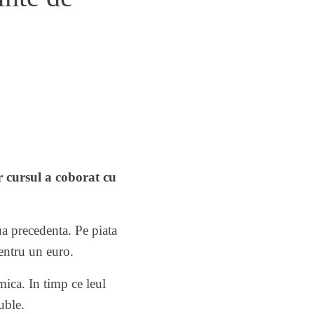
r cursul a coborat cu
ua precedenta. Pe piata
entru un euro.
mica. In timp ce leul
uble.