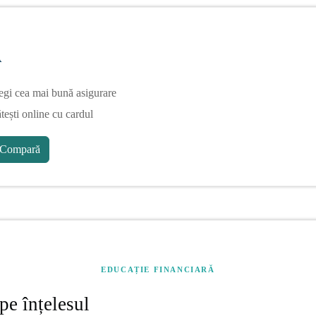
A
egi cea mai bună asigurare
tești online cu cardul
Compară
EDUCAȚIE FINANCIARĂ
pe înțelesul