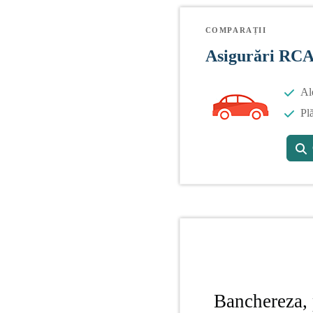
COMPARAȚII
Asigurări RC
Al
Plă
Banchereza, 