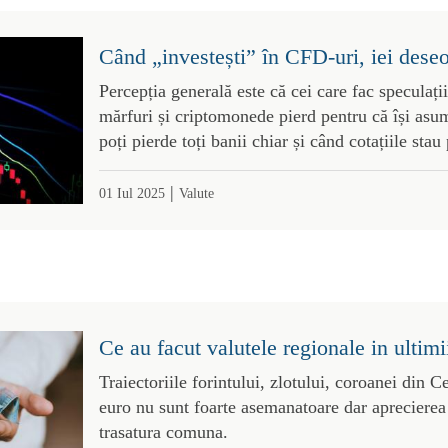
Când „investești” în CFD-uri, iei deseo
Percepția generală este că cei care fac speculații
mărfuri și criptomonede pierd pentru că își asum
poți pierde toți banii chiar și când cotațiile stau 
|
01 Iul 2025
Valute
Ce au facut valutele regionale in ultimi
Traiectoriile forintului, zlotului, coroanei din C
euro nu sunt foarte asemanatoare dar aprecierea 
trasatura comuna.