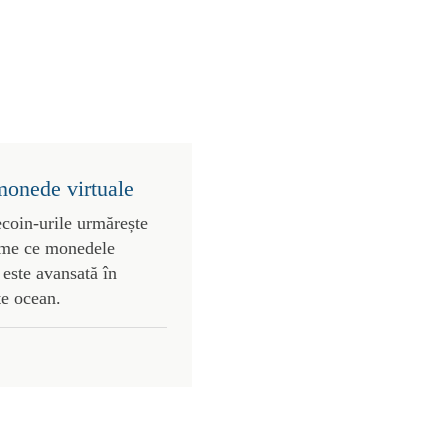
monede virtuale
ecoin-urile urmărește
vreme ce monedele
este avansată în
te ocean.