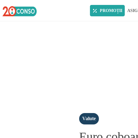
PROMOȚII
ASIG
Valute
Euro coboar