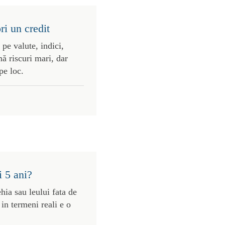
ri un credit
 pe valute, indici,
ă riscuri mari, dar
pe loc.
i 5 ani?
ehia sau leului fata de
in termeni reali e o