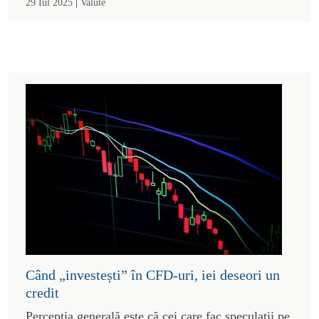
|
29 Iul 2025
Valute
Când „investești” în CFD-uri, iei deseori un
credit
Percepția generală este că cei care fac speculații pe