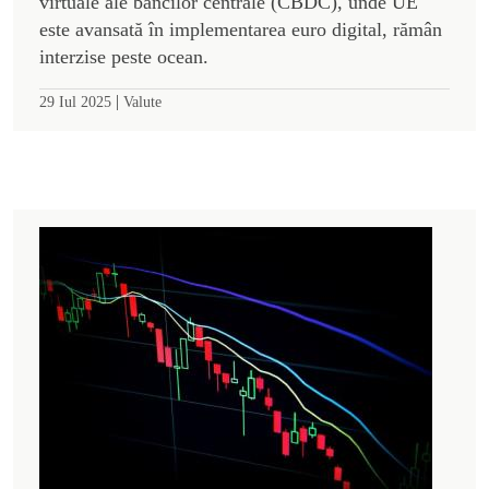
virtuale ale băncilor centrale (CBDC), unde UE
este avansată în implementarea euro digital, rămân
interzise peste ocean.
|
29 Iul 2025
Valute