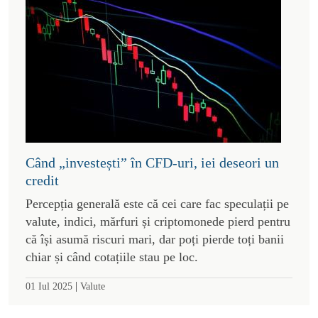
Când „investești” în CFD-uri, iei deseori un
credit
Percepția generală este că cei care fac speculații pe
valute, indici, mărfuri și criptomonede pierd pentru
că își asumă riscuri mari, dar poți pierde toți banii
chiar și când cotațiile stau pe loc.
|
01 Iul 2025
Valute