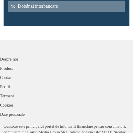
Dobânzi interbancare
Despre noi
Produse
Contact
Petitii
Termeni
Cookies
Date personale
Conso.ro este principalul portal de informații financiare pentru consumatori,
administrat de Conso Media Group SRL. Adresa noastră este: Str. Dr. Nicolae