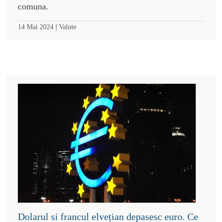
comuna.
|
14 Mai 2024
Valute
Dolarul si francul elvețian depasesc euro. Ce