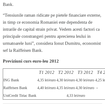
Bank.
“Tensiunile raman ridicate pe pietele financiare externe,
in timp ce economia Romaniei este dependenta de
intrarile de capital strain privat. Vedem acesti factori ca
principale constrangeri pentru aprecierea leului in
urmatoarele luni”, considera Ionut Dumitru, economist
sef la Raiffeisen Bank.
Previziuni curs euro-leu 2012
T1 2012
T2 2012
T3 2012
T4 
ING Bank
4,35 lei/euro
4,30 lei/euro
4,30 lei/euro
4,25 l
-
Raiffeisen Bank
4,40 lei/euro
4,35 lei/euro
4,30 lei/euro
UniCredit Tiriac Bank
4,33 lei/euro