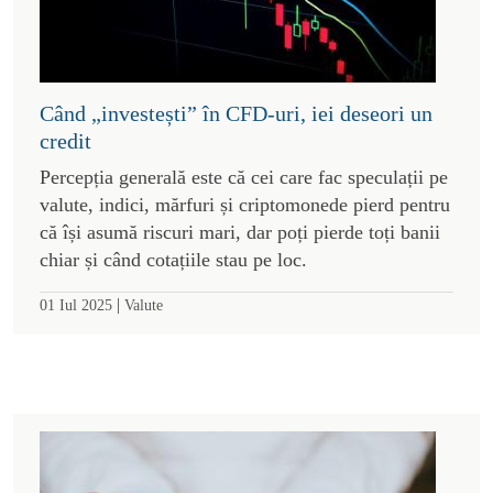
Când „investești” în CFD-uri, iei deseori un
credit
Percepția generală este că cei care fac speculații pe
valute, indici, mărfuri și criptomonede pierd pentru
că își asumă riscuri mari, dar poți pierde toți banii
chiar și când cotațiile stau pe loc.
|
01 Iul 2025
Valute