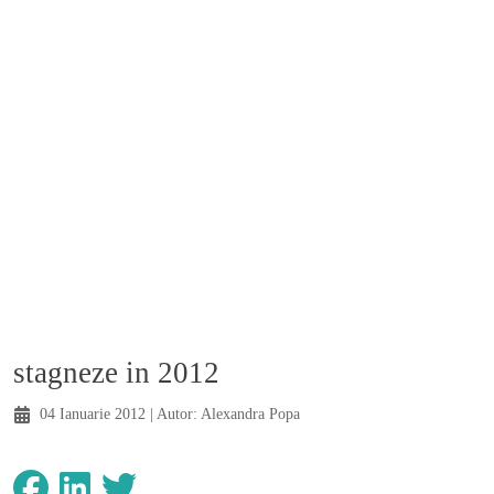
Valute
Cursul euro-leu are sanse mari sa
stagneze in 2012
04 Ianuarie 2012
| Autor:
Alexandra Popa