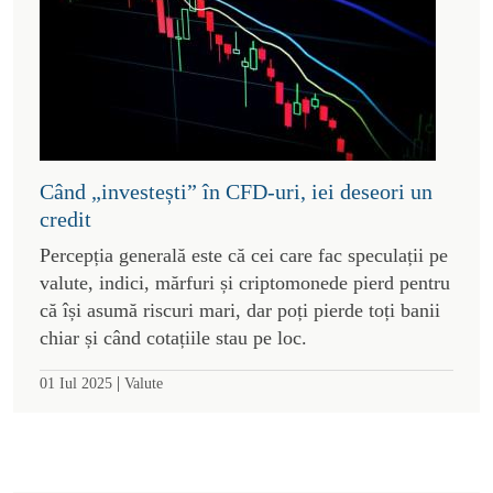
Când „investești” în CFD-uri, iei deseori un
credit
Percepția generală este că cei care fac speculații pe
valute, indici, mărfuri și criptomonede pierd pentru
că își asumă riscuri mari, dar poți pierde toți banii
chiar și când cotațiile stau pe loc.
|
01 Iul 2025
Valute