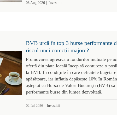
|
06 Aug 2026
Investitii
BVB urcă în top 3 burse performante d
riscul unei corecții majore?
Promovarea agresivă a fondurilor mutuale pe acți
ofertă din piața locală încep să contureze o posi
la BVB. În condițiile în care deficitele bugetare
apăsătoare, iar inflația depășește 10% în România
așteptat ca Bursa de Valori București (BVB) să f
performante burse din lumea dezvoltată.
|
02 Iul 2026
Investitii