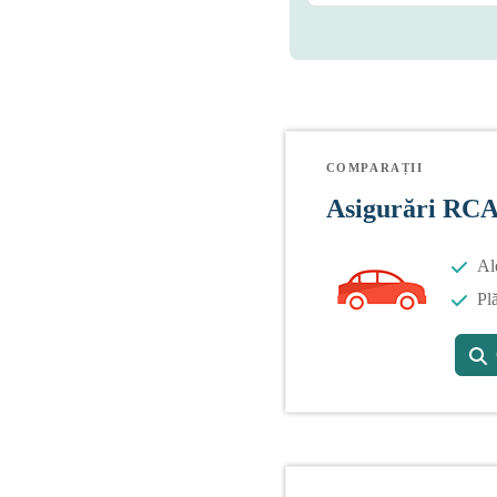
COMPARAȚII
Asigurări RC
Al
Plă