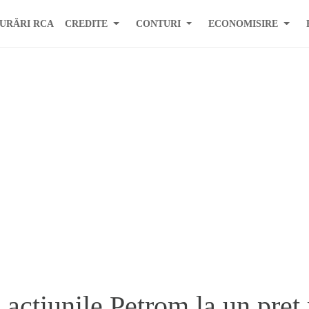
URĂRI RCA
CREDITE
CONTURI
ECONOMISIRE
e actiunile Petrom la un pre