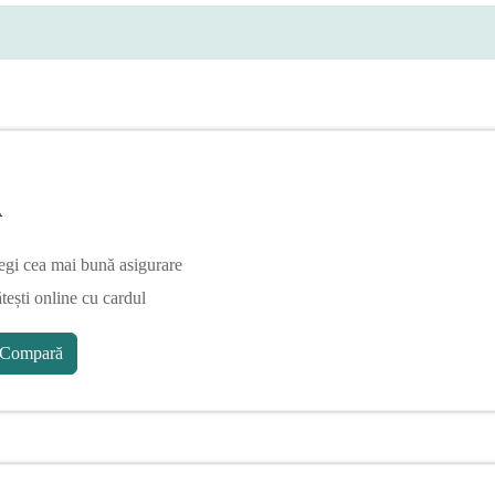
A
egi cea mai bună asigurare
tești online cu cardul
Compară