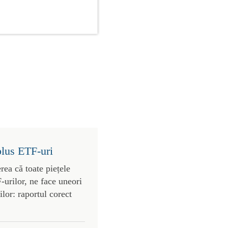
plus ETF-uri
rea că toate piețele
urilor, ne face uneori
lor: raportul corect