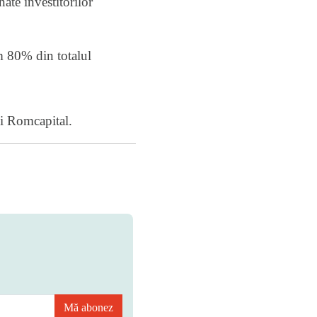
ate investitorilor
im 80% din totalul
i Romcapital.
Mă abonez