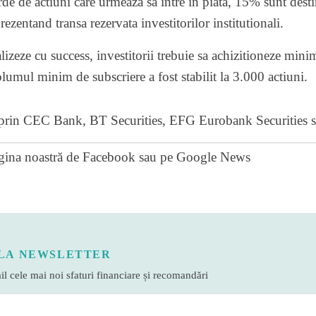
de de actiuni care urmeaza sa intre in piata, 15% sunt destin
rezentand transa rezervata investitorilor institutionali.
alizeze cu success, investitorii trebuie sa achizitioneze min
olumul minim de subscriere a fost stabilit la 3.000 actiuni.
a prin CEC Bank, BT Securities, EFG Eurobank Securities s
gina noastră de Facebook
sau pe
Google News
LA NEWSLETTER
l cele mai noi sfaturi financiare și recomandări