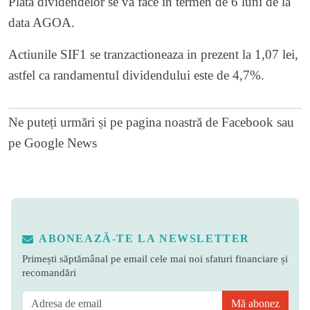
Plata dividendelor se va face in termen de 6 luni de la
data AGOA.
Actiunile SIF1 se tranzactioneaza in prezent la 1,07 lei,
astfel ca randamentul dividendului este de 4,7%.
Ne puteți urmări și pe
pagina noastră de Facebook
sau
pe
Google News
ABONEAZĂ-TE LA NEWSLETTER
Primești săptămânal pe email cele mai noi sfaturi financiare și
recomandări
Mă abonez