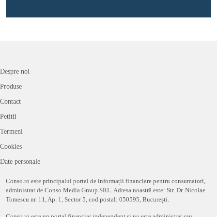
Despre noi
Produse
Contact
Petitii
Termeni
Cookies
Date personale
Conso.ro este principalul portal de informații financiare pentru consumatori,
administrat de Conso Media Group SRL. Adresa noastră este: Str. Dr. Nicolae
Tomescu nr. 11, Ap. 1, Sector 5, cod postal: 050595, București.
Conso.ro este un portal financiar independent și nu este administrat sau