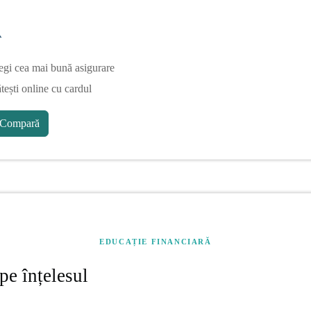
A
egi cea mai bună asigurare
tești online cu cardul
Compară
EDUCAȚIE FINANCIARĂ
pe înțelesul