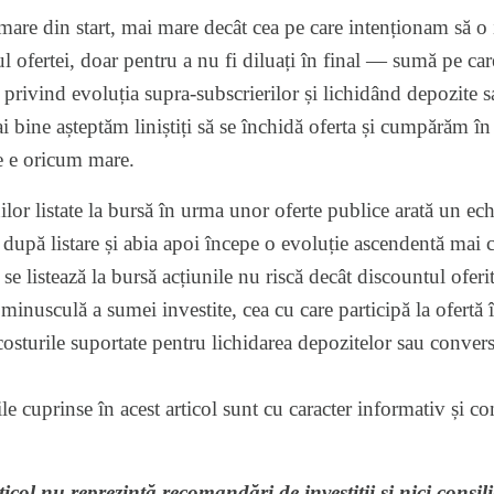
are din start, mai mare decât cea pe care intenționam să o 
rul ofertei, doar pentru a nu fi diluați în final — sumă pe c
 privind evoluția supra-subscrierilor și lichidând depozite s
bine așteptăm liniștiți să se închidă oferta și cumpărăm în p
e e oricum mare.
ilor listate la bursă în urma unor oferte publice arată un echil
după listare și abia apoi începe o evoluție ascendentă mai c
e listează la bursă acțiunile nu riscă decât discountul oferit
 minusculă a sumei investite, cea cu care participă la ofertă
costurile suportate pentru lichidarea depozitelor sau conversi
rile cuprinse în acest articol sunt cu caracter informativ și c
ticol nu reprezintă recomandări de investiții și nici consil