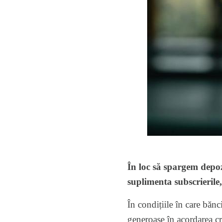
În loc să spargem depoz
suplimenta subscrierile
În condițiile în care băn
generoase în acordarea cre