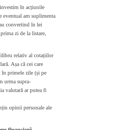
investim în acțiunile
are eventual am suplimenta
au convertind în lei
rima zi de la listare,
ibru relativ al cotațiilor
lară. Așa că cei care
 în primele zile (și pe
 în urma supra-
a valutară ar putea fi
onțin opinii personale ale
iere financiară