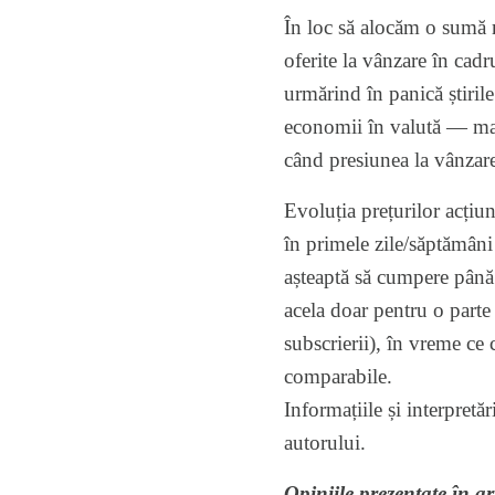
În loc să alocăm o sumă m
oferite la vânzare în cad
urmărind în panică știrile
economii în valută — mai 
când presiunea la vânzar
Evoluția prețurilor acțiun
în primele zile/săptămâni 
așteaptă să cumpere până s
acela doar pentru o parte
subscrierii), în vreme ce 
comparabile.
Informațiile și interpretă
autorului.
Opiniile prezentate în ar