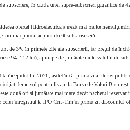
de subscriere, în ciuda unei supra-subscrieri gigantice de 42
derea ofertei Hidroelectrica a trezit mai multe nemulțumiri 
4,7 ori mai puține acțiuni decât subscriseseră.
unt de 3% în primele zile ale subscrierii, iar prețul de închid
criere 94–112 lei), aproape de jumătatea intervalului de subs
 la începutul lui 2026, astfel încât prima zi a ofertei publice
a inițiat demersul pentru listare la Bursa de Valori București
este două ori și jumătate mai mare decât pachetul rezervat inv
 celui înregistrat la IPO Cris-Tim în prima zi, discountul ofe