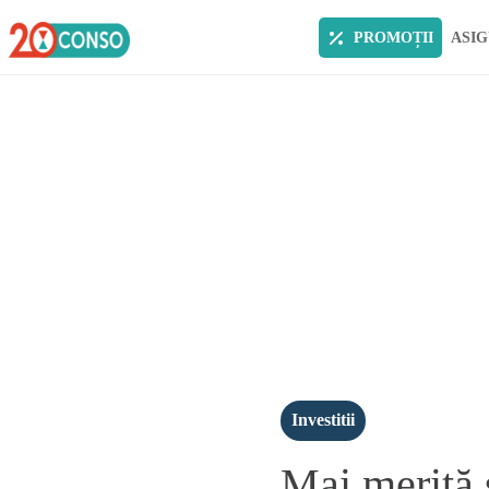
PROMOȚII
ASIG
Investitii
Mai merită s