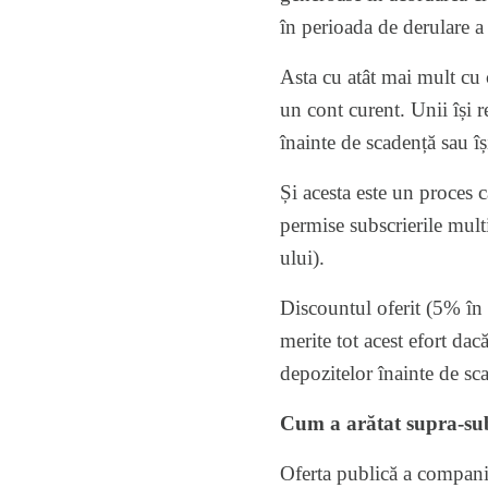
în perioada de derulare a
Asta cu atât mai mult cu c
un cont curent. Unii își r
înainte de scadență sau îș
Și acesta este un proces c
permise subscrierile mult
ului).
Discountul oferit (5% în m
merite tot acest efort da
depozitelor înainte de sc
Cum a arătat supra-subs
Oferta publică a companie