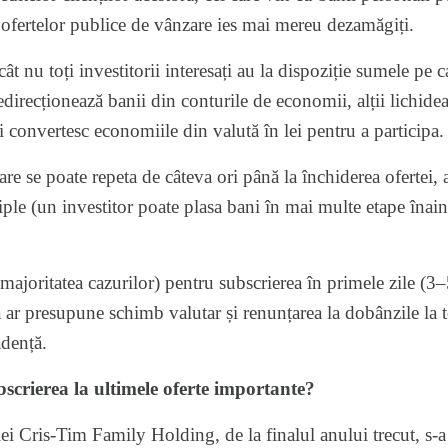
 ofertelor publice de vânzare ies mai mereu dezamăgiți.
ât nu toți investitorii interesați au la dispoziție sumele pe ca
edirecționează banii din conturile de economii, alții lichide
i convertesc economiile din valută în lei pentru a participa.
are se poate repeta de câteva ori până la închiderea ofertei,
iple (un investitor poate plasa bani în mai multe etape înai
ajoritatea cazurilor) pentru subscrierea în primele zile (3–
că ar presupune schimb valutar și renunțarea la dobânzile la 
adență.
crierea la ultimele oferte importante?
i Cris-Tim Family Holding, de la finalul anului trecut, s-a 