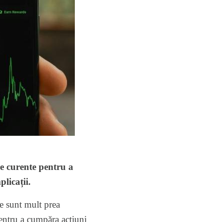
le curente pentru a
licații.
le sunt mult prea
pentru a cumpăra acțiuni