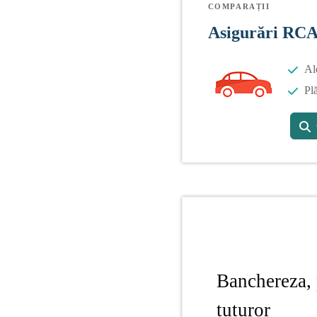
COMPARAȚII
Asigurări RC
Al
Plă
Banchereza, 
tuturor