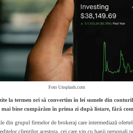
Foto Unsplash.com
ite la termen ori să convertim în lei sumele din conturi
, mai bine cumpărăm în prima zi după listare, fără comp
cile din grupul firmelor de brokeraj care intermediază oferte
ditelor clienților acestora, cei care vin cu banii personali 