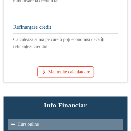
rambursare la creditul tău
Refinanțare credit
Calculează suma pe care o poți economisi dacă îți
refinanțezi creditul
Mai multe calculatoare
Info Financiar
Curs online