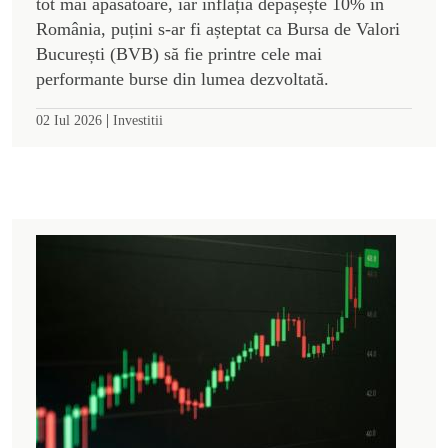
tot mai apăsătoare, iar inflația depășește 10% în
România, puțini s-ar fi așteptat ca Bursa de Valori
București (BVB) să fie printre cele mai
performante burse din lumea dezvoltată.
|
02 Iul 2026
Investitii