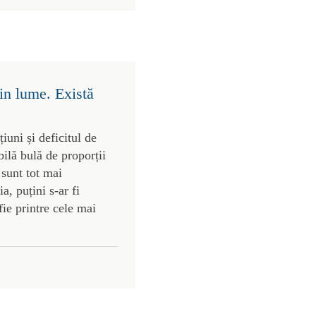
in lume. Există
uni și deficitul de
bilă bulă de proporții
 sunt tot mai
, puțini s-ar fi
ie printre cele mai