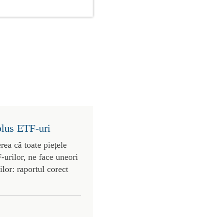
plus ETF-uri
rea că toate piețele
urilor, ne face uneori
lor: raportul corect