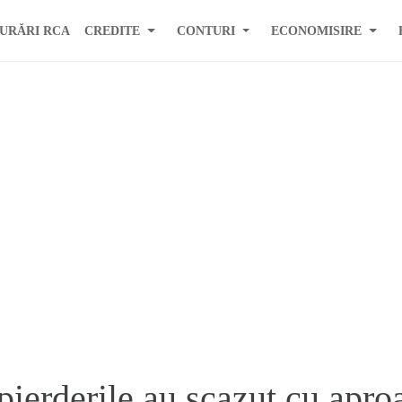
URĂRI RCA
CREDITE
CONTURI
ECONOMISIRE
 pierderile au scazut cu apr