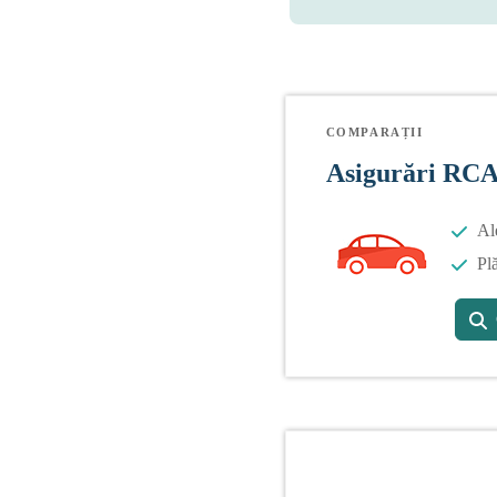
COMPARAȚII
Asigurări RC
Al
Plă