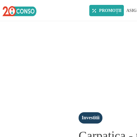
PROMOȚII
ASIG
Investitii
Carpatica -