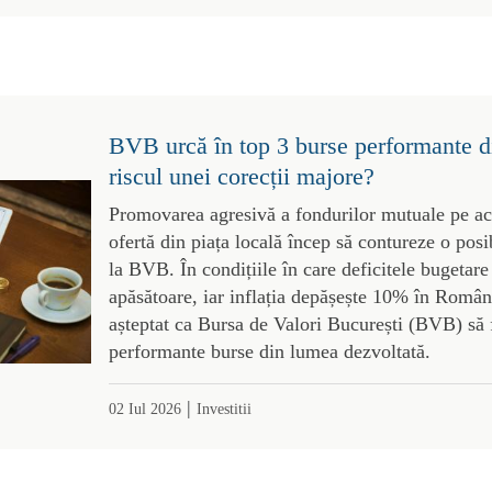
BVB urcă în top 3 burse performante d
riscul unei corecții majore?
Promovarea agresivă a fondurilor mutuale pe acți
ofertă din piața locală încep să contureze o posi
la BVB. În condițiile în care deficitele bugetare
apăsătoare, iar inflația depășește 10% în România
așteptat ca Bursa de Valori București (BVB) să f
performante burse din lumea dezvoltată.
|
02 Iul 2026
Investitii