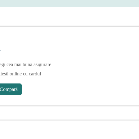
A
egi cea mai bună asigurare
tești online cu cardul
Compară