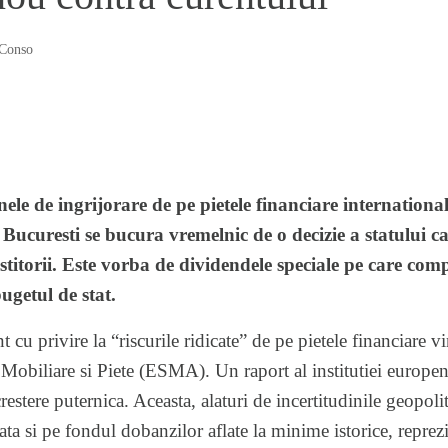
Conso
ele de ingrijorare de pe pietele financiare international
 Bucuresti se bucura vremelnic de o decizie a statului c
estitorii. Este vorba de dividendele speciale pe care comp
bugetul de stat.
 cu privire la “riscurile ridicate” de pe pietele financiare vi
obiliare si Piete (ESMA). Un raport al institutiei europene
crestere puternica. Aceasta, alaturi de incertitudinile geopoli
ata si pe fondul dobanzilor aflate la minime istorice, reprez