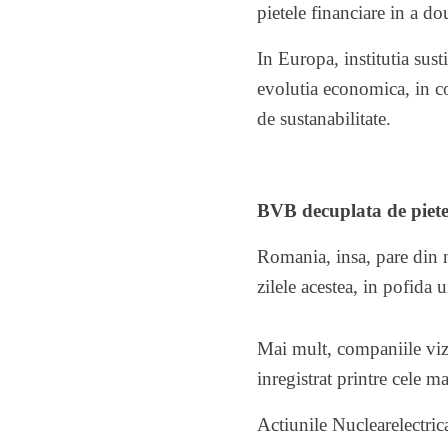
pietele financiare in a do
In Europa, institutia sust
evolutia economica, in co
de sustanabilitate.
BVB decuplata de piete
Romania, insa, pare din 
zilele acestea, in pofida
Mai mult, companiile viza
inregistrat printre cele m
Actiunile Nuclearelectric