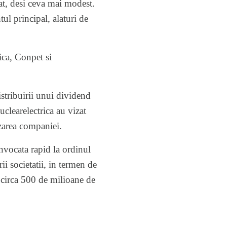
cat, desi ceva mai modest.
ul principal, alaturi de
ica, Conpet si
istribuirii unui dividend
uclearelectrica au vizat
izarea companiei.
onvocata rapid la ordinul
i societatii, in termen de
ni circa 500 de milioane de