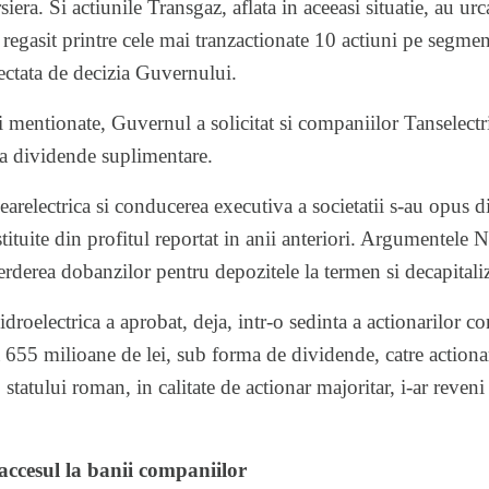
siera. Si actiunile Transgaz, aflata in aceeasi situatie, au ur
egasit printre cele mai tranzactionate 10 actiuni pe segment
ctata de decizia Guvernului.
ti mentionate, Guvernul a solicitat si companiilor Tanselectr
ca dividende suplimentare.
earelectrica si conducerea executiva a societatii s-au opus d
tituite din profitul reportat in anii anteriori. Argumentele N
pierderea dobanzilor pentru depozitele la termen si decapital
roelectrica a aprobat, deja, intr-o sedinta a actionarilor c
 655 milioane de lei, sub forma de dividende, catre actionari
, statului roman, in calitate de actionar majoritar, i-ar reve
accesul la banii companiilor