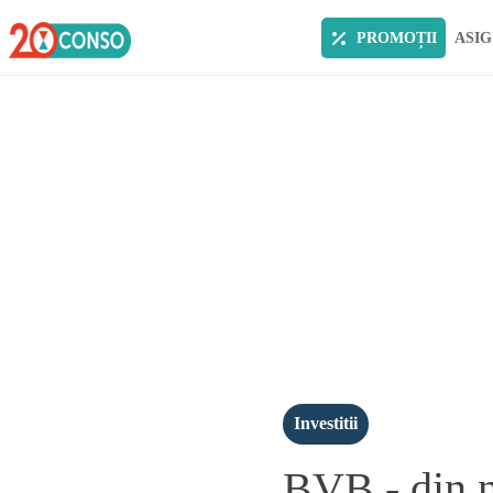
PROMOȚII
ASIG
Investitii
BVB - din n