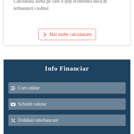
Calculează suma pe care o poți economisi dacă îți
refinanțezi creditul
Mai multe calculatoare
Info Financiar
Curs online
Schimb valutar
Dobânzi interbancare