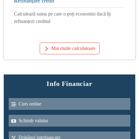
Refinanțare credit
Calculează suma pe care o poți economisi dacă îți
refinanțezi creditul
Mai multe calculatoare
Info Financiar
Curs online
Schimb valutar
Dobânzi interbancare