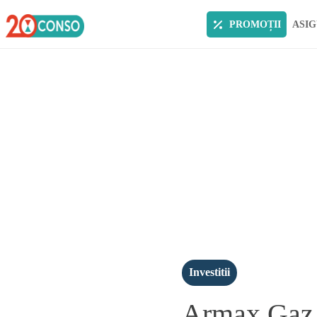
PROMOȚII
ASIG
Investitii
Armax Gaz a