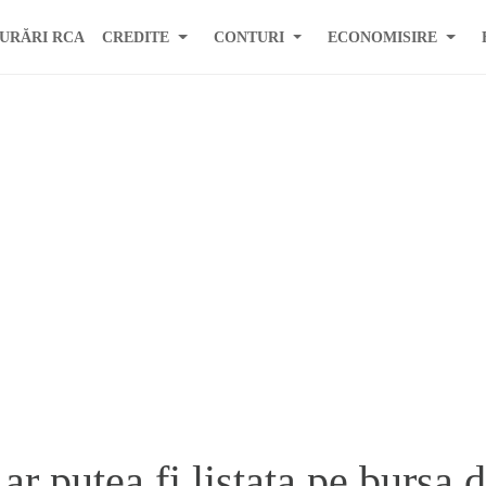
URĂRI RCA
CREDITE
CONTURI
ECONOMISIRE
r putea fi listata pe bursa 