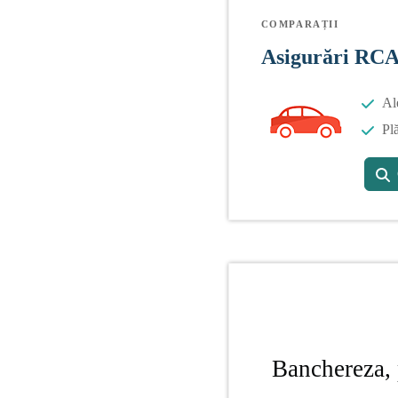
COMPARAȚII
Asigurări RC
Al
Plă
Banchereza, 