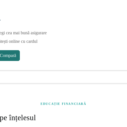
A
egi cea mai bună asigurare
tești online cu cardul
Compară
EDUCAȚIE FINANCIARĂ
pe înțelesul