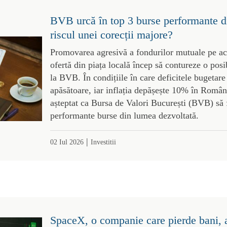
BVB urcă în top 3 burse performante d
riscul unei corecții majore?
Promovarea agresivă a fondurilor mutuale pe acți
ofertă din piața locală încep să contureze o posi
la BVB. În condițiile în care deficitele bugetare
apăsătoare, iar inflația depășește 10% în România
așteptat ca Bursa de Valori București (BVB) să f
performante burse din lumea dezvoltată.
|
02 Iul 2026
Investitii
SpaceX, o companie care pierde bani, a 