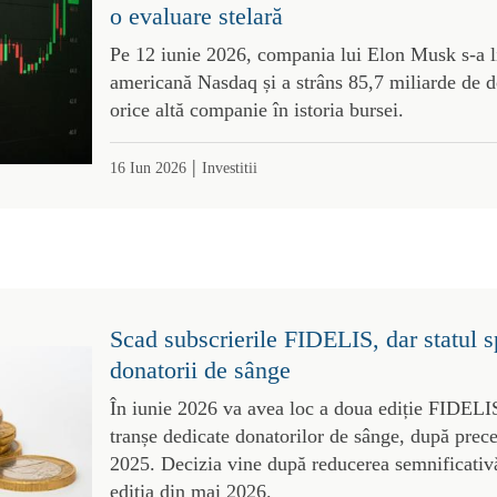
o evaluare stelară
Pe 12 iunie 2026, compania lui Elon Musk s-a li
americană Nasdaq și a strâns 85,7 miliarde de d
orice altă companie în istoria bursei.
|
16 Iun 2026
Investitii
Scad subscrierile FIDELIS, dar statul sp
donatorii de sânge
În iunie 2026 va avea loc a doua ediție FIDELI
tranșe dedicate donatorilor de sânge, după prec
2025. Decizia vine după reducerea semnificativă
ediția din mai 2026.