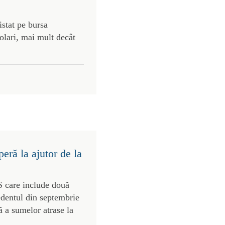
stat pe bursa
olari, mai mult decât
eră la ajutor de la
S care include două
edentul din septembrie
 a sumelor atrase la