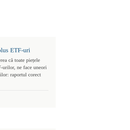
plus ETF-uri
rea că toate piețele
urilor, ne face uneori
lor: raportul corect