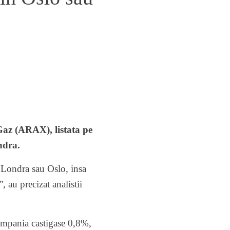
az (ARAX), listata pe
ndra.
a Londra sau Oslo, insa
 au precizat analistii
ompania castigase 0,8%,