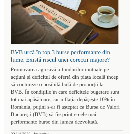
BVB urcă în top 3 burse performante din
lume. Există riscul unei corecții majore?
Promovarea agresivă a fondurilor mutuale pe
acțiuni și deficitul de ofertă din piața locală încep
să contureze o posibilă bulă de proporții la
BVB. În condițiile în care deficitele bugetare sunt
tot mai apăsătoare, iar inflația depășește 10% în
România, puțini s-ar fi așteptat ca Bursa de Valori
București (BVB) să fie printre cele mai
performante burse din lumea dezvoltată.
|
02 Iul 2026
Investitii