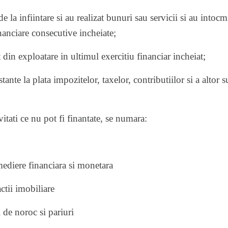
a infiintare si au realizat bunuri sau servicii si au intocmi
nanciare consecutive incheiate;
n exploatare in ultimul exercitiu financiar incheiat;
te la plata impozitelor, taxelor, contributiilor si a altor 
vitati ce nu pot fi finantate, se numara:
diere financiara si monetara
tii imobiliare
de noroc si pariuri