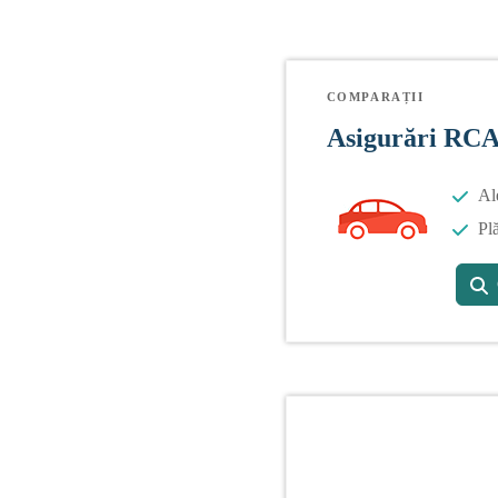
COMPARAȚII
Asigurări RC
Al
Plă