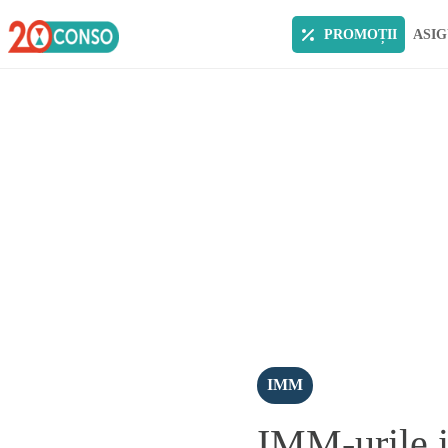
PROMOȚII
ASIG
IMM
IMM-urile is