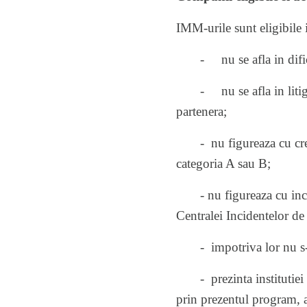
IMM-urile sunt eligibile 
- nu se afla in dificu
- nu se afla in litigiu, 
partenera;
- nu figureaza cu credit
categoria A sau B;
- nu figureaza cu inciden
Centralei Incidentelor de 
- impotriva lor nu s-a 
- prezinta institutiei de
prin prezentul program, a