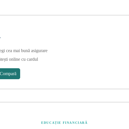
A
egi cea mai bună asigurare
tești online cu cardul
Compară
EDUCAȚIE FINANCIARĂ