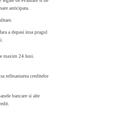
e legate de evaluare si de
are anticipata.
ditare.
ara a depasi insa pragul
i.
 de maxim 24 luni.
sa refinantarea creditelor
nele bancare si alte
edit.