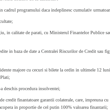
in cadrul programului daca indeplinesc cumulativ urmatoarel
ltate;
in calitate de parati, cu Ministerul Finantelor Publice sau 
e in baza de date a Centralei Riscurilor de Credit sau fig
te majore cu cecuri si bilete la ordin in ultimele 12 luni
Plati;
deschis procedura insolventei;
 credit finantatoare garantii colaterale, care, impreuna cu 
copera in proportie de cel putin 100% valoarea finantarii;