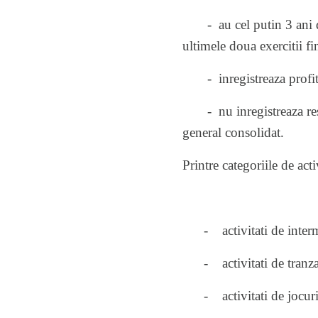
- au cel putin 3 ani de l
ultimele doua exercitii fi
- inregistreaza profit di
- nu inregistreaza restan
general consolidat.
Printre categoriile de acti
- activitati de interme
- activitati de tranzac
- activitati de jocuri 