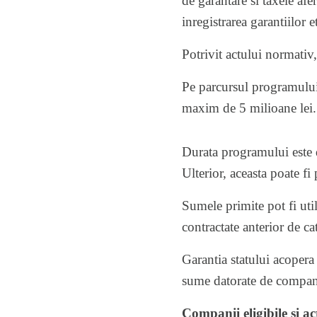
de garantare si taxele afe
inregistrarea garantiilor
Potrivit actului normativ,
Pe parcursul programului
maxim de 5 milioane lei. I
Durata programului este d
Ulterior, aceasta poate fi
Sumele primite pot fi util
contractate anterior de c
Garantia statului acoper
sume datorate de companii
Companii eligibile si act