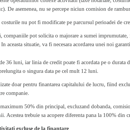
rente operatiunilor conexe activitatii (taxe notariale, costuril
 etc). De asemenea, nu se percepe niciun comision de ramburs
 costurile nu pot fi modificate pe parcursul perioadei de cre
, companiile pot solicita o majorare a sumei imprumutate, f
n aceasta situatie, va fi necesara acordarea unei noi garanti
e 36 luni, iar linia de credit poate fi acordata pe o durata
 prelungita o singura data pe cel mult 12 luni.
izate doar pentru finantarea capitalului de lucru, fiind exclu
atre companie.
a maximum 50% din principal, excluzand dobanda, comisioa
. Acestea trebuie sa acopere diferenta pana la 100% din cr
ivitati excluse de la finantare